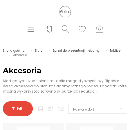
Strona główna
Biuro
Sprzęt do prezentacji i reklamy
Tablice
Akcesoria
Akcesoria
Niezbędnym uzupełnieniem tablic magnetycznych czy flipchart-
ów sa akcesoria do nich. Posiadamy różnego rodzaju dodatki które
można wykorzystać zarówno w biurze jak i edukacji.
Filtr
Nazwa, A do Z