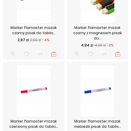
Marker flamaster mazak
Marker flamaster mazak
czarny pisak do tablic...
czarny z magnesem pisak
do...
Cena podstawowa
Cena
2,87 zł
2,99 zł
-4%
Cena podstawowa
Cena
4,84 zł
4,99 zł
-3%
Marker flamaster mazak
Marker flamaster mazak
czerwony pisak do tablic...
niebieski pisak do tablic...