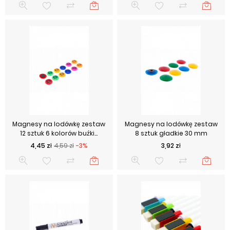
Magnesy na lodówkę zestaw
Magnesy na lodówkę zestaw
12 sztuk 6 kolorów buźki...
8 sztuk gładkie 30 mm
Cena podstawowa
Cena
Cena
4,45 zł
4,59 zł
-3%
3,92 zł