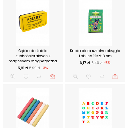
Gąbka do tablic
Kreda biała szkolna okrągła
suchościeralnych z
tablica 12szt 8 cm
magnesem magnetyczna
Cena podstawowa
Cena
6,17 zł
6,49 zł
-5%
Cena podstawowa
Cena
5,81 zł
5,99 zł
-3%