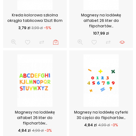
Kreda kolorowa szkolna
Magnesy na lodówkę
okrągła tablicowa 12szt 8cm
alfabet 26 liter do
flipchartów...
Cena podstawowa
Cena
3,79 zł
3,99 zł
-5%
Cena
107,99 zł
Magnesy na lodówkę
Magnesy na lodówkę cyferki
alfabet 26 liter do
30 części do flipchartów...
flipchartów...
Cena podstawowa
Cena
4,84 zł
4,99 zł
-3%
Cena podstawowa
Cena
4,84 zł
4,99 zł
-3%