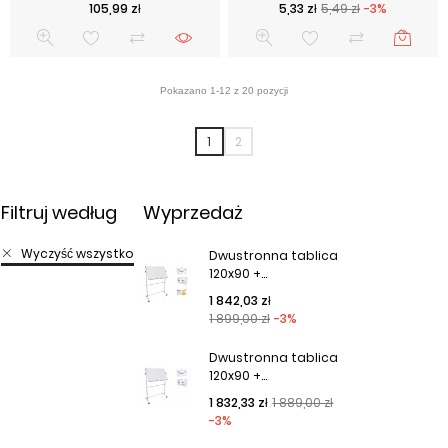
Cena
Cena podstawowa
Cena
105,99 zł
5,33 zł
5,49 zł
-3%
1
2
Filtruj według
Wyprzedaż
Wyczyść wszystko
Dwustronna tablica
120x90 +...
Cena podstawowa
Cena
1 842,03 zł
1 899,00 zł
-3%
Dwustronna tablica
120x90 +...
Cena podstawowa
Cena
1 832,33 zł
1 889,00 zł
-3%