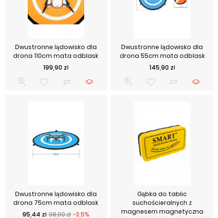
Dwustronne lądowisko dla
Dwustronne lądowisko dla
drona 110cm mata odblask
drona 55cm mata odblask
Cena
Cena
199,90 zł
145,90 zł
Dwustronne lądowisko dla
Gąbka do tablic
drona 75cm mata odblask
suchościeralnych z
magnesem magnetyczna
Cena podstawowa
Cena
95,44 zł
98,90 zł
-3,5%