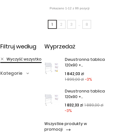
1
2
3
…
8
Filtruj według
Wyprzedaż
Wyczyść wszystko
Dwustronna tablica
120x90 +...
Kategorie
Cena podstawowa
Cena
1 842,03 zł
1 899,00 zł
-3%
Dwustronna tablica
120x90 +...
Cena podstawowa
Cena
1 832,33 zł
1 889,00 zł
-3%
Wszystkie produkty w
promocji