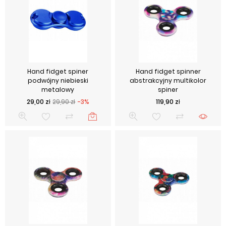
Hand fidget spiner
Hand fidget spinner
podwójny niebieski
abstrakcyjny multikolor
metalowy
spiner
Cena podstawowa
Cena
Cena
29,00 zł
29,90 zł
-3%
119,90 zł