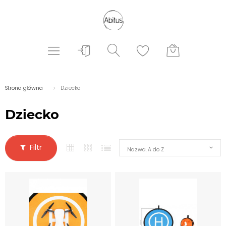
Strona główna
Dziecko
Dziecko
Filtr
Nazwa, A do Z