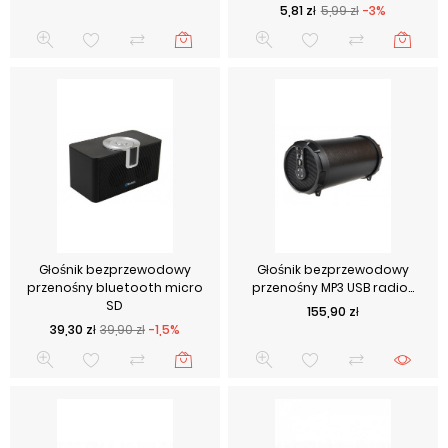
Cena podstawowa
Cena
5,81 zł
5,99 zł
-3%
Głośnik bezprzewodowy
Głośnik bezprzewodowy
przenośny bluetooth micro
przenośny MP3 USB radio...
SD
Cena
155,90 zł
Cena podstawowa
Cena
39,30 zł
39,90 zł
-1,5%