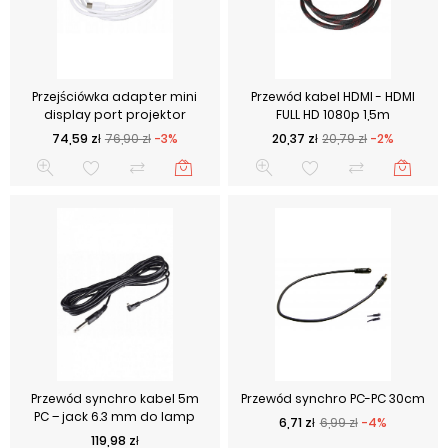
Przejściówka adapter mini
Przewód kabel HDMI - HDMI
display port projektor
FULL HD 1080p 1,5m
Cena podstawowa
Cena
Cena podstawowa
Cena
74,59 zł
76,90 zł
-3%
20,37 zł
20,79 zł
-2%
Przewód synchro kabel 5m
Przewód synchro PC-PC 30cm
PC – jack 6.3 mm do lamp
Cena podstawowa
Cena
6,71 zł
6,99 zł
-4%
Cena
119,98 zł