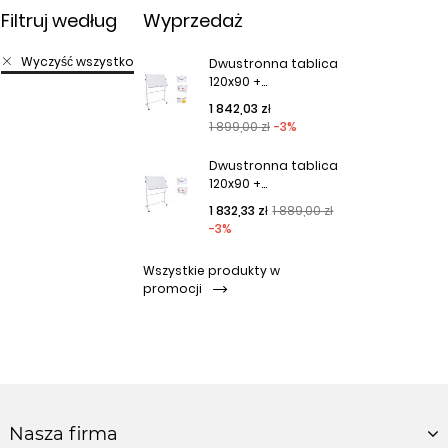
Filtruj według
Wyprzedaż
Wyczyść wszystko
Dwustronna tablica
120x90 +...
Cena podstawowa
Cena
1 842,03 zł
1 899,00 zł
-3%
Dwustronna tablica
120x90 +...
Cena podstawowa
Cena
1 832,33 zł
1 889,00 zł
-3%
Wszystkie produkty w
promocji
Nasza firma