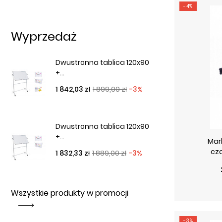
-4%
Wyprzedaż
Dwustronna tablica 120x90
+...
Cena podstawowa
Cena
1 842,03 zł
1 899,00 zł
-3%
Dwustronna tablica 120x90
+...
Mar
cza
Cena podstawowa
Cena
1 832,33 zł
1 889,00 zł
-3%
Wszystkie produkty w promocji
-3%