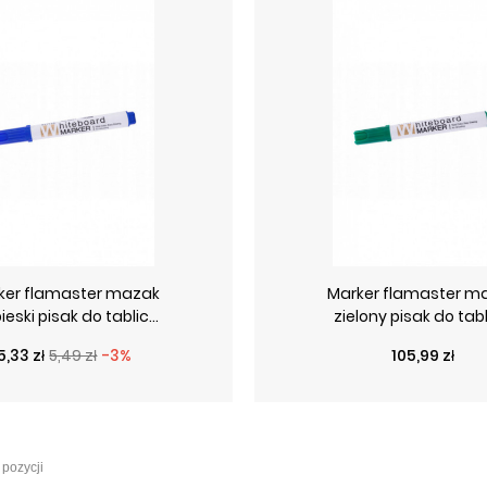
ker flamaster mazak
Marker flamaster m
ieski pisak do tablic...
zielony pisak do tabli
Cena podstawowa
Cena
Cena
5,33 zł
5,49 zł
-3%
105,99 zł