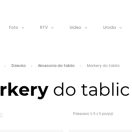
Foto
RTV
Video
Uroda
Dziecko
Akcesoria do tablic
Markery do tablic
rkery
do tablic