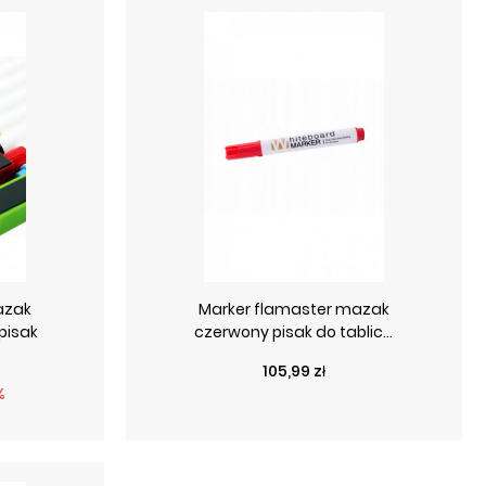
azak
Marker flamaster mazak
pisak
czerwony pisak do tablic...
Cena
105,99 zł
wa
%