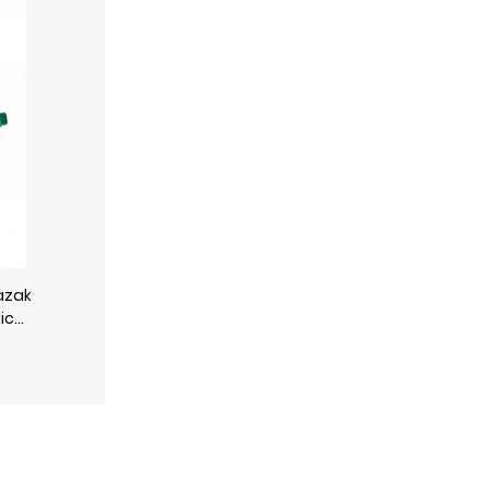
azak
c...