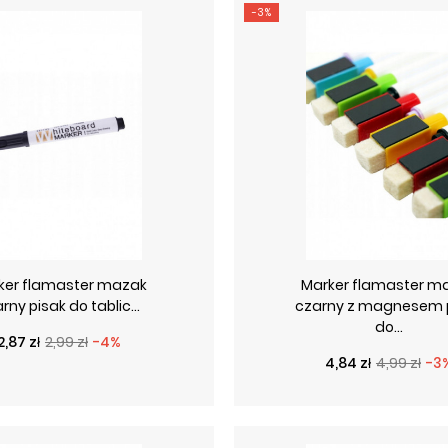
-3%
ker flamaster mazak
Marker flamaster m
rny pisak do tablic...
czarny z magnesem 
do...
Cena podstawowa
Cena
2,87 zł
2,99 zł
-4%
Cena podstawo
Cena
4,84 zł
4,99 zł
-3