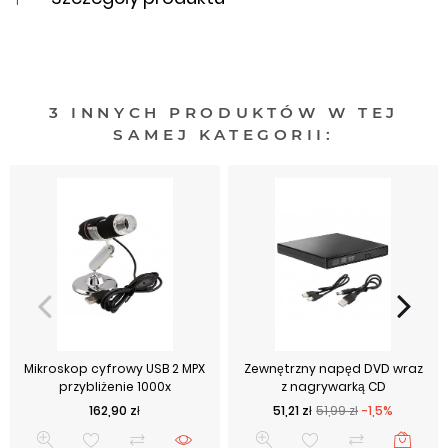
3 INNYCH PRODUKTÓW W TEJ
SAMEJ KATEGORII:
Mikroskop cyfrowy USB 2 MPX
Zewnętrzny napęd DVD wraz
przybliżenie 1000x
z nagrywarką CD
Cena
Cena podstawowa
Cena
162,90 zł
51,21 zł
51,99 zł
-1,5%