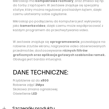
Mikroskop ma
kompaktowe rozmiary
, oraz zmieści się np.
do torby z laptopem. W zestawie znajduje się specjalny
statyw, który można regulować pod każdym kątem, dzięki
czemu ułatwiamy sobie oglądanie.
Mikroskop po podłączeniu do komputera jest wykrywany
jako
kamerka video
, dzięki czemu może współpracować z
każdym programem do przechwytywania video.
W zestawie znajduje się
oprogramowanie
, pozwalające na
robienie zrzutów ekranu, nagrywanie video obserwowanych
przedmiotów, dostosowywanie
różnych filtrów
graficznych oraz aplikacja gotowych szablonów ramek.
Obsługa jest bardzo intuicyjna.
DANE TECHNICZNE:
Przybliżenie aż do
x800
Robienie zdjęć
2Mpx
Skokowa zmiana ogniskowej
Oświetlenie
LED
Szczegóły produktu