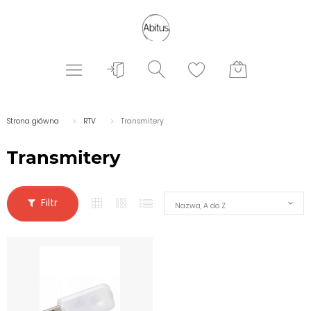
Strona główna
RTV
Transmitery
Transmitery
Filtr
Nazwa, A do Z