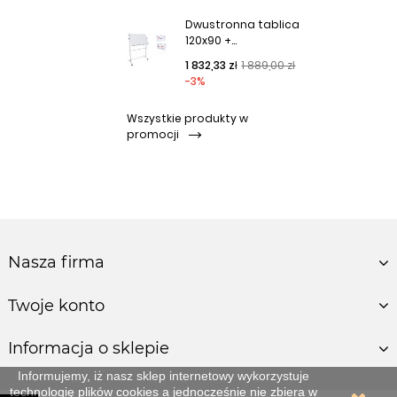
Dwustronna tablica
120x90 +...
Cena podstawowa
Cena
1 832,33 zł
1 889,00 zł
-3%
Wszystkie produkty w
promocji
Nasza firma
Twoje konto
Informacja o sklepie
Informujemy, iż nasz sklep internetowy wykorzystuje
technologię
plików cookies
a jednocześnie nie zbiera w