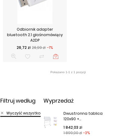
Odbiornik adapter
bluetooth 2.1 głośnomówiący
A2DP
Cena podstawowa
Cena
26,72 zł
26,99 zł
-1%
Filtruj według
Wyprzedaż
Wyczyść wszystko
Dwustronna tablica
120x90 +...
Cena podstawowa
Cena
1 842,03 zł
1 899,00 zł
-3%