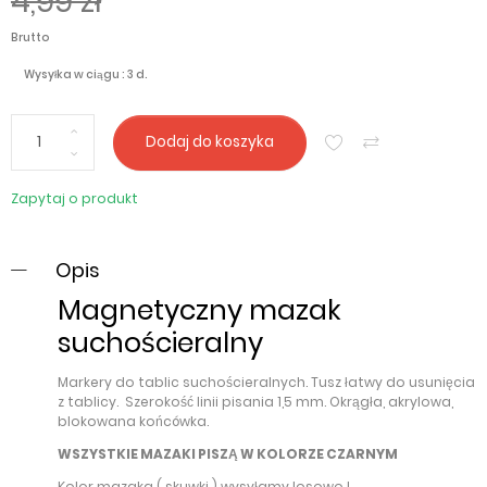
4,99 zł
Brutto
Wysyłka w ciągu : 3 d.
Dodaj do koszyka
Zapytaj o produkt
Opis
Magnetyczny mazak
suchościeralny
Markery do tablic suchościeralnych. Tusz łatwy do usunięcia
z tablicy. Szerokość linii pisania 1,5 mm. Okrągła, akrylowa,
blokowana końcówka.
WSZYSTKIE MAZAKI PISZĄ W KOLORZE CZARNYM
Kolor mazaka ( skuwki ) wysyłamy losowo !