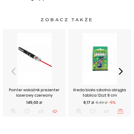
ZOBACZ TAKŻE
Pointer wskaźnik prezenter
Kreda biała szkolna okrągła
laserowy czerwony
tablica 12szt 8 cm
Cena
Cena podstawowa
Cena
145,00 zł
6,17 zł
6,49 zł
-5%