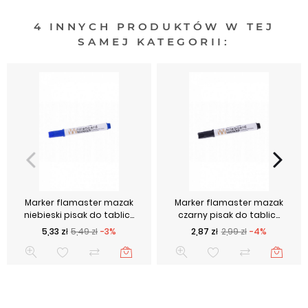
4 INNYCH PRODUKTÓW W TEJ
SAMEJ KATEGORII:
Marker flamaster mazak
Marker flamaster mazak
niebieski pisak do tablic...
czarny pisak do tablic...
Cena podstawowa
Cena
Cena podstawowa
Cena
5,33 zł
5,49 zł
-3%
2,87 zł
2,99 zł
-4%