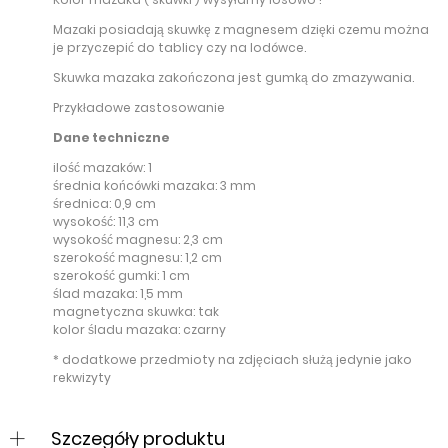
Mazaki posiadają skuwkę z magnesem dzięki czemu można
je przyczepić do tablicy czy na lodówce.
Skuwka mazaka zakończona jest gumką do zmazywania.
Przykładowe zastosowanie
Dane techniczne
ilość mazaków: 1
średnia końcówki mazaka: 3 mm
średnica: 0,9 cm
wysokość: 11,3 cm
wysokość magnesu: 2,3 cm
szerokość magnesu: 1,2 cm
szerokość gumki: 1 cm
ślad mazaka: 1,5 mm
magnetyczna skuwka: tak
kolor śladu mazaka: czarny
* dodatkowe przedmioty na zdjęciach służą jedynie jako
rekwizyty
Szczegóły produktu