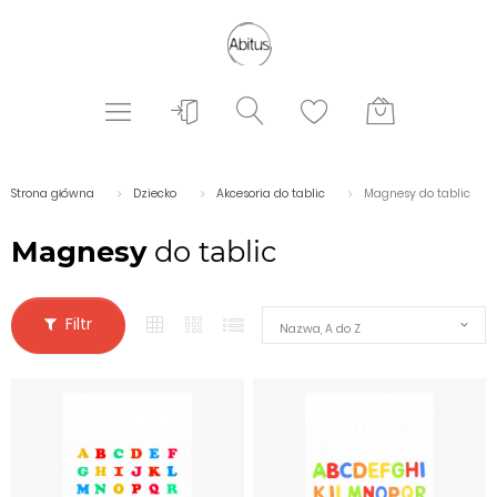
Strona główna
Dziecko
Akcesoria do tablic
Magnesy do tablic
Magnesy
do tablic
Filtr
Nazwa, A do Z