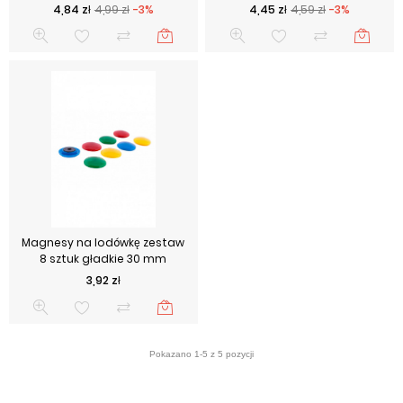
Cena podstawowa
Cena
Cena podstawowa
Cena
4,84 zł
4,99 zł
-3%
4,45 zł
4,59 zł
-3%
Magnesy na lodówkę zestaw
8 sztuk gładkie 30 mm
Cena
3,92 zł