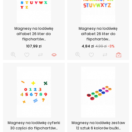
Magnesy na lodówkę
Magnesy na lodówkę
alfabet 26 liter do
alfabet 26 liter do
flipchartów...
flipchartów...
Cena
Cena podstawowa
Cena
107,99 zł
4,84 zł
4,99 zł
-3%
Magnesy na lodówkę cyferki
Magnesy na lodówkę zestaw
30 części do flipchartów...
12 sztuk 6 kolorów buźki...