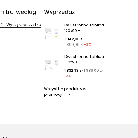
Filtruj według
Wyprzedaż
Wyczyść wszystko
Dwustronna tablica
120x90 +...
Cena podstawowa
Cena
1 842,03 zł
1 899,00 zł
-3%
Dwustronna tablica
120x90 +...
Cena podstawowa
Cena
1 832,33 zł
1 889,00 zł
-3%
Wszystkie produkty w
promocji