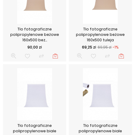
Tło fotograficzne
Tło fotograficzne
polipropylenowe beżowe
polipropylenowe beżowe
160x500 bez...
160x500 tuleja
Cena
Cena podstawowa
Cena
90,00 zł
69,25 zł
69,95 zł
-1%
Tło fotograficzne
Tło fotograficzne
polipropylenowe białe
polipropylenowe białe