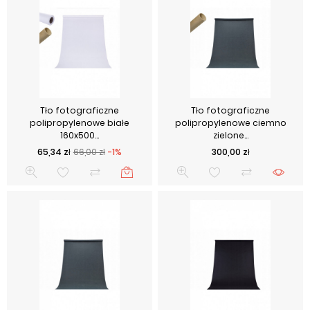
Tło fotograficzne
Tło fotograficzne
polipropylenowe białe
polipropylenowe ciemno
160x500...
zielone...
Cena podstawowa
Cena
Cena
65,34 zł
66,00 zł
-1%
300,00 zł