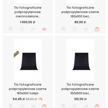
Tło fotograficzne
Tło fotograficzne
polipropylenowe
polipropylenowe czarne
ciemnozielone...
160x300 bez...
Cena
Cena
1 000,00 zł
80,00 zł
Tło fotograficzne
Tło fotograficzne
polipropylenowe czarne
polipropylenowe czarne
160x300 tuleja
160x500 bez...
Cena podstawowa
Cena
Cena
54,45 zł
55,00 zł
-1%
120,00 zł