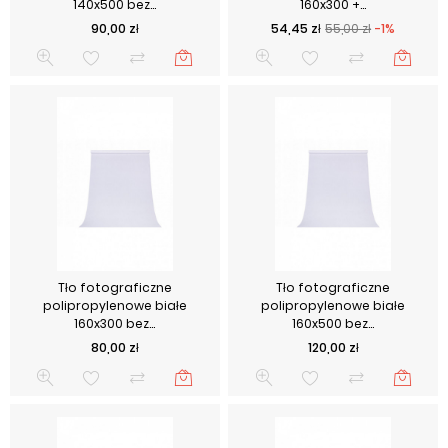
140x500 bez...
160x300 +...
Cena
Cena podstawowa
Cena
90,00 zł
54,45 zł
55,00 zł
-1%
Tło fotograficzne
Tło fotograficzne
polipropylenowe białe
polipropylenowe białe
160x300 bez...
160x500 bez...
Cena
Cena
80,00 zł
120,00 zł