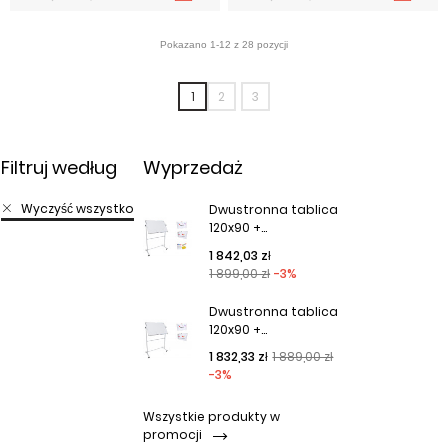
1
2
3
Filtruj według
Wyprzedaż
Wyczyść wszystko
Dwustronna tablica
120x90 +...
Cena podstawowa
Cena
1 842,03 zł
1 899,00 zł
-3%
Dwustronna tablica
120x90 +...
Cena podstawowa
Cena
1 832,33 zł
1 889,00 zł
-3%
Wszystkie produkty w
promocji