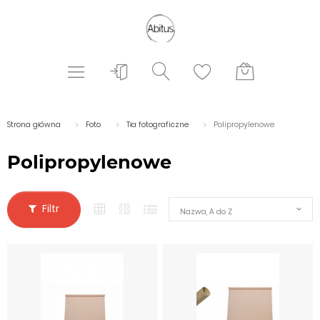
Strona główna
Foto
Tła fotograficzne
Polipropylenowe
Polipropylenowe
Filtr
Nazwa, A do Z