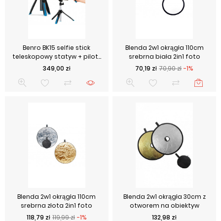
Benro BK15 selfie stick
Blenda 2w1 okrągła 110cm
teleskopowy statyw + pilot...
srebrna biała 2in1 foto
Cena
Cena podstawowa
Cena
349,00 zł
70,19 zł
70,90 zł
-1%
Blenda 2w1 okrągła 110cm
Blenda 2w1 okrągła 30cm z
srebrna złota 2in1 foto
otworem na obiektyw
Cena podstawowa
Cena
Cena
118,79 zł
119,99 zł
-1%
132,98 zł