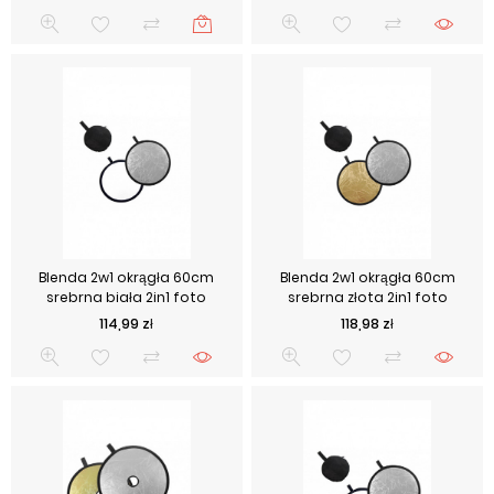
Blenda 2w1 okrągła 60cm
Blenda 2w1 okrągła 60cm
srebrna biała 2in1 foto
srebrna złota 2in1 foto
Cena
Cena
114,99 zł
118,98 zł