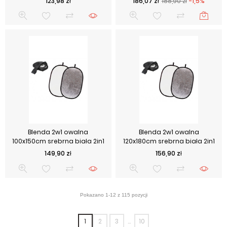
Cena
Cena podstawowa
Cena
123,98 zł
186,07 zł
188,90 zł
-1,5%
Blenda 2w1 owalna
Blenda 2w1 owalna
100x150cm srebrna biała 2in1
120x180cm srebrna biała 2in1
Cena
Cena
149,90 zł
156,90 zł
1
2
3
…
10