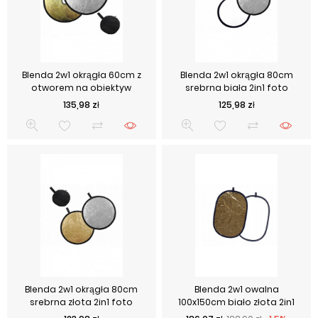
Blenda 2w1 okrągła 60cm z
Blenda 2w1 okrągła 80cm
otworem na obiektyw
srebrna biała 2in1 foto
Cena
Cena
135,98 zł
125,98 zł
Blenda 2w1 okrągła 80cm
Blenda 2w1 owalna
srebrna złota 2in1 foto
100x150cm biało złota 2in1