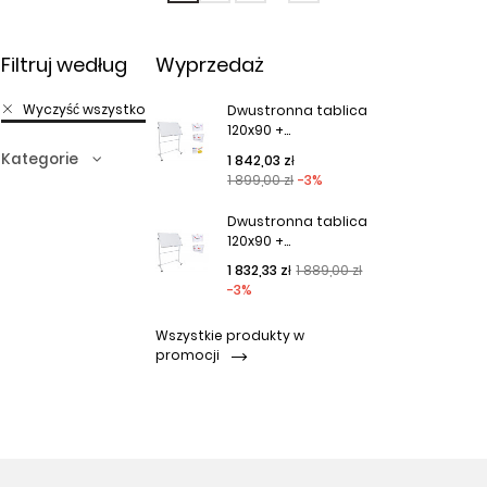
Filtruj według
Wyprzedaż
Wyczyść wszystko
Dwustronna tablica
120x90 +...
Kategorie
Cena podstawowa
Cena
1 842,03 zł
1 899,00 zł
-3%
Dwustronna tablica
120x90 +...
Cena podstawowa
Cena
1 832,33 zł
1 889,00 zł
-3%
Wszystkie produkty w
promocji