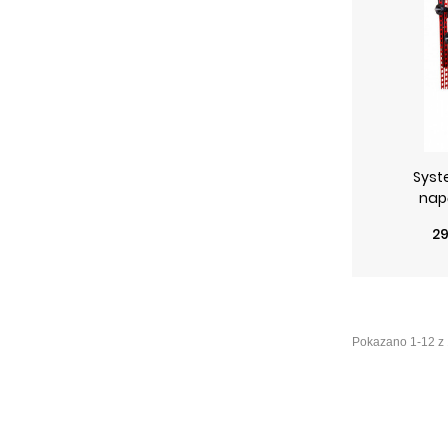
Syst
nap
C
C
29