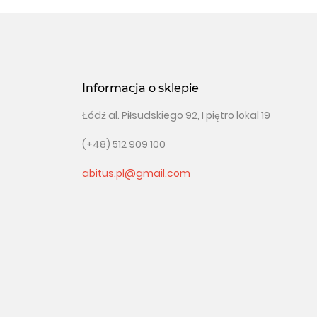
Informacja o sklepie
Łódź al. Piłsudskiego 92, I piętro lokal 19
(+48) 512 909 100
abitus.pl@gmail.com