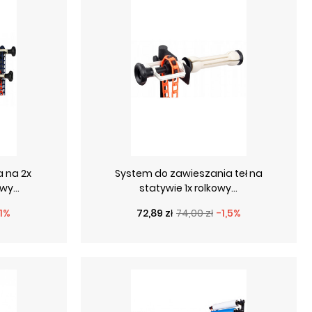
 na 2x
System do zawieszania teł na
y...
statywie 1x rolkowy...
a
Cena podstawowa
Cena
1%
72,89 zł
74,00 zł
-1,5%