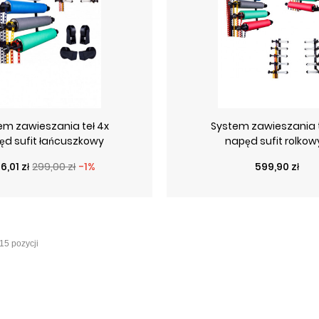
em zawieszania teł 4x
System zawieszania t
ęd sufit łańcuszkowy
napęd sufit rolkowy
ena podstawowa
ena
Cena
6,01 zł
299,00 zł
-1%
599,90 zł