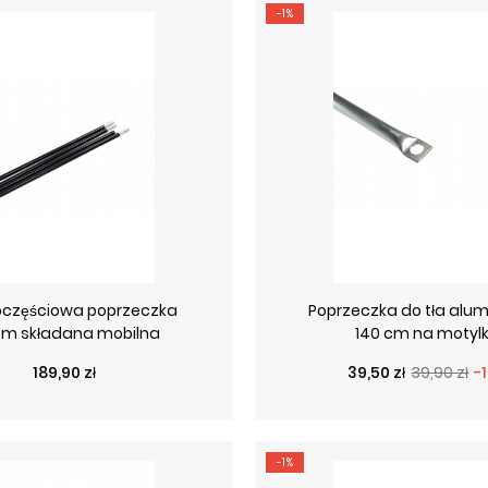
-1%
oczęściowa poprzeczka
Poprzeczka do tła alu
-3m składana mobilna
140 cm na motylk
Cena
Cena podstawo
Cena
189,90 zł
39,50 zł
39,90 zł
-
-1%