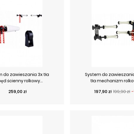
 do zawieszania 3x tła
System do zawieszania
ęd ścienny rolkowy...
tła mechanizm rolkow
Cena
Cena podstawow
Cena
259,00 zł
197,90 zł
199,90 zł
-