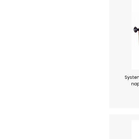
System
nap