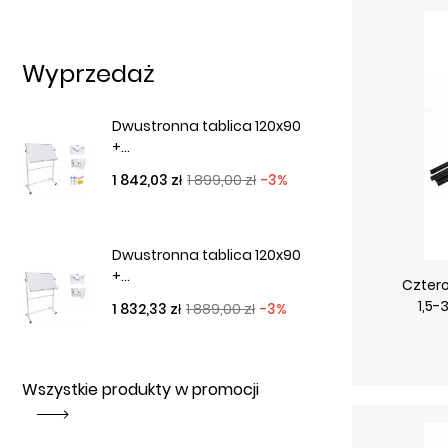
Wyprzedaż
Dwustronna tablica 120x90
+...
Cena podstawowa
Cena
1 842,03 zł
1 899,00 zł
-3%
Dwustronna tablica 120x90
+...
Czter
1,5
Cena podstawowa
Cena
1 832,33 zł
1 889,00 zł
-3%
Wszystkie produkty w promocji