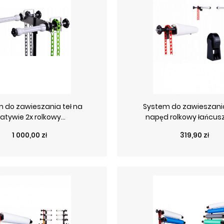
 do zawieszania teł na
System do zawieszania 
atywie 2x rolkowy...
napęd rolkowy łańcus
Cena
Cena
1 000,00 zł
319,90 zł