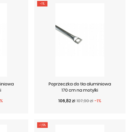
-1%
miniowa
Poprzeczka do tła aluminiowa
i
170 cm na motylki
wa
Cena podstawowa
Cena
1%
106,82 zł
107,90 zł
-1%
-1,5%