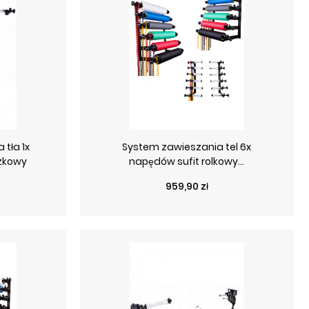
tła 1x
System zawieszania tel 6x
zkowy
napędów sufit rolkowy...
Cena
959,90 zł