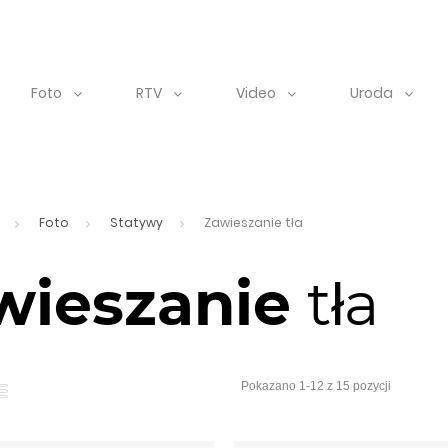
Foto
RTV
Video
Uroda
Foto
Statywy
Zawieszanie tła
wieszanie
tła