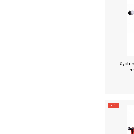
System
st
-1%