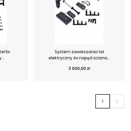
eł 5x
System zawieszania teł
...
elektryczny 4x napęd ściana...
Cena
3 000,00 zł
1
2