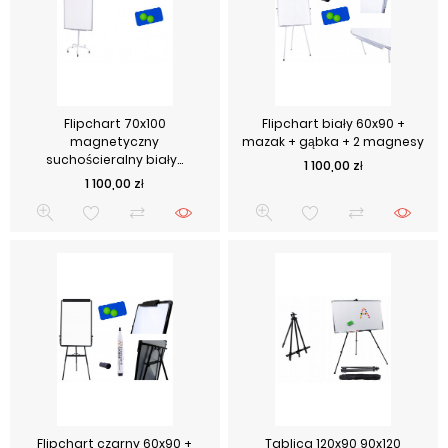
Flipchart 70x100
Flipchart biały 60x90 +
magnetyczny
mazak + gąbka + 2 magnesy
suchościeralny biały...
Cena
1 100,00 zł
Cena
1 100,00 zł
Flipchart czarny 60x90 +
Tablica 120x90 90x120