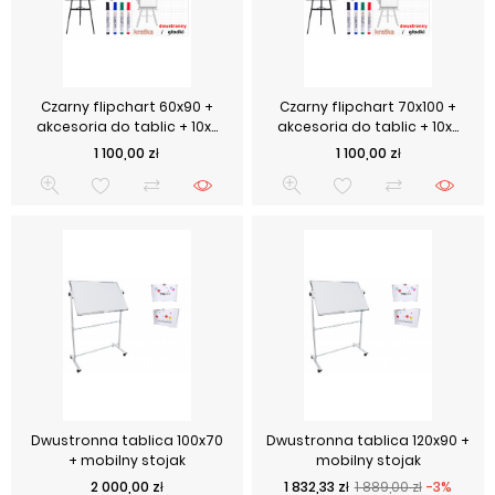
Czarny flipchart 60x90 +
Czarny flipchart 70x100 +
akcesoria do tablic + 10x...
akcesoria do tablic + 10x...
Cena
Cena
1 100,00 zł
1 100,00 zł
Dwustronna tablica 100x70
Dwustronna tablica 120x90 +
+ mobilny stojak
mobilny stojak
Cena
Cena podstawowa
Cena
2 000,00 zł
1 832,33 zł
1 889,00 zł
-3%