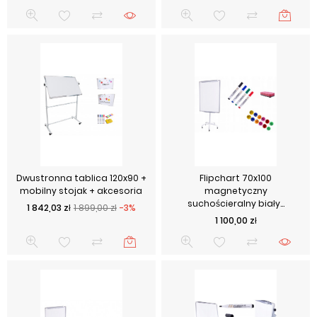
Dwustronna tablica 120x90 +
Flipchart 70x100
mobilny stojak + akcesoria
magnetyczny
suchościeralny biały...
Cena podstawowa
Cena
1 842,03 zł
1 899,00 zł
-3%
Cena
1 100,00 zł