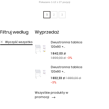
1
2
3
Filtruj według
Wyprzedaż
Wyczyść wszystko
Dwustronna tablica
120x90 +...
Cena podstawowa
Cena
1 842,03 zł
1 899,00 zł
-3%
Dwustronna tablica
120x90 +...
Cena podstawowa
Cena
1 832,33 zł
1 889,00 zł
-3%
Wszystkie produkty w
promocji