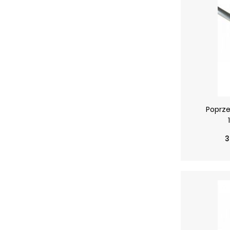
Poprze
C
C
3