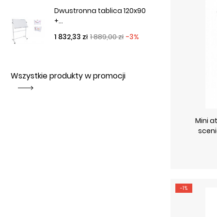
Dwustronna tablica 120x90
+...
Cena podstawowa
Cena
1 832,33 zł
1 889,00 zł
-3%
Wszystkie produkty w promocji
Mini a
scen
-1%