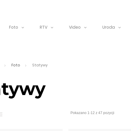
Foto
RTV
Video
Uroda
Foto
Statywy
atywy