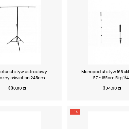
telier statyw estradowy
Monopod statyw 165 sk
iczny oświetlen 245cm
57 - 165cm 5kg 1/4
Cena
Cena
330,00 zł
304,90 zł
-1%