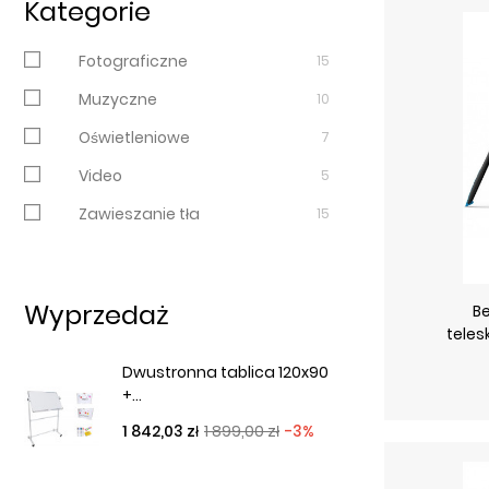
Kategorie
Fotograficzne
15
Muzyczne
10
Oświetleniowe
7
Video
5
Zawieszanie tła
15
Wyprzedaż
Be
teles
Dwustronna tablica 120x90
+...
Cena podstawowa
Cena
1 842,03 zł
1 899,00 zł
-3%