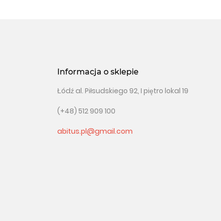
Informacja o sklepie
Łódź al. Piłsudskiego 92, I piętro lokal 19
(+48) 512 909 100
abitus.pl@gmail.com