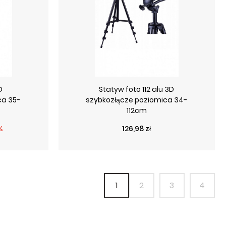
D
Statyw foto 112 alu 3D
ca 35-
szybkozłącze poziomica 34-
112cm
wa
Cena
%
126,98 zł
1
2
3
4