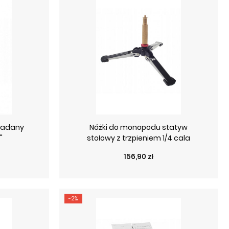
ładany
Nóżki do monopodu statyw
"
stołowy z trzpieniem 1/4 cala
Cena
156,90 zł
-2%