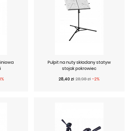
miniowa
Pulpit na nuty składany statyw
i
stojak pokrowiec
a
Cena podstawowa
Cena
1%
28,40 zł
28,98 zł
-2%