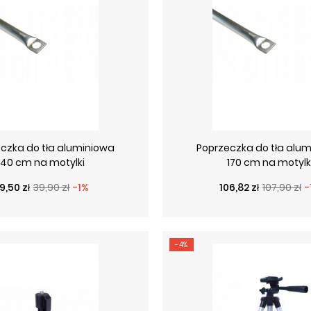
czka do tła aluminiowa
Poprzeczka do tła alu
140 cm na motylki
170 cm na motylk
ena podstawowa
ena
Cena podstawow
Cena
9,50 zł
39,90 zł
-1%
106,82 zł
107,90 zł
-
-4%