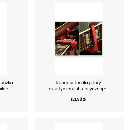
zeczka
Kapodester dla gitary
ilna
akustycznej lub klasycznej -...
Cena
121,98 zł