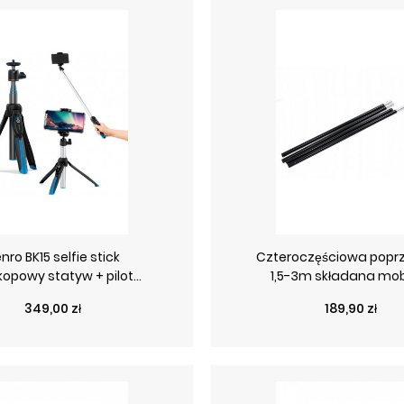
nro BK15 selfie stick
Czteroczęściowa popr
kopowy statyw + pilot...
1,5-3m składana mob
Cena
Cena
349,00 zł
189,90 zł