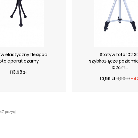
yw elastyczny flexipod
Statyw foto 102 3
oto aparat czarny
szybkozłącze poziomi
102cm...
Cena
113,98 zł
Cena podstawo
Cena
10,56 zł
11,00 zł
-4