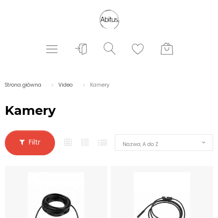
Strona główna
Video
Kamery
Kamery
Filtr
Nazwa, A do Z