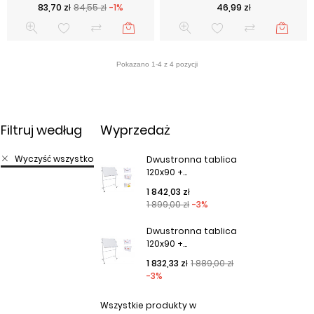
Cena podstawowa
Cena
Cena
83,70 zł
84,55 zł
-1%
46,99 zł
Filtruj według
Wyprzedaż
Wyczyść wszystko
Dwustronna tablica
120x90 +...
Cena podstawowa
Cena
1 842,03 zł
1 899,00 zł
-3%
Dwustronna tablica
120x90 +...
Cena podstawowa
Cena
1 832,33 zł
1 889,00 zł
-3%
Wszystkie produkty w