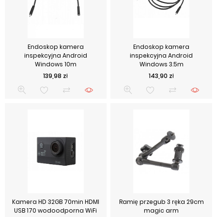
Endoskop kamera
Endoskop kamera
inspekcyjna Android
inspekcyjna Android
Windows 10m
Windows 3.5m
Cena
Cena
139,98 zł
143,90 zł
Kamera HD 32GB 70min HDMI
Ramię przegub 3 ręka 29cm
USB 170 wodoodporna WiFi
magic arm