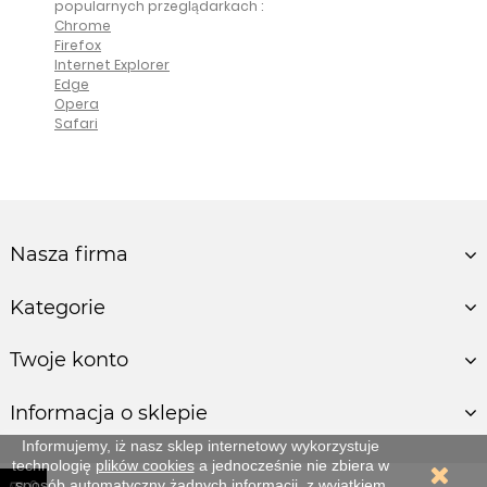
popularnych przeglądarkach :
Chrome
Firefox
Internet Explorer
Edge
Opera
Safari
Nasza firma
Kategorie
Twoje konto
Informacja o sklepie
Informujemy, iż nasz sklep internetowy wykorzystuje
technologię
plików cookies
a jednocześnie nie zbiera w
0
sposób automatyczny żadnych informacji, z wyjątkiem