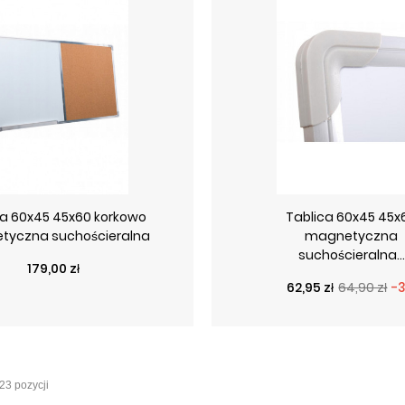
ca 60x45 45x60 korkowo
Tablica 60x45 45x
tyczna suchościeralna
magnetyczna
suchościeralna...
Cena
179,00 zł
Cena podstawo
Cena
62,95 zł
64,90 zł
-