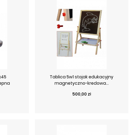
x45
Tablica 5w1 stojak edukacyjny
lepna
magnetyczno-kredowa...
Cena
500,00 zł