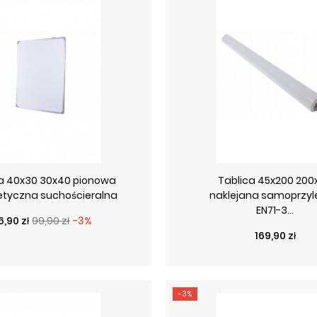
ca 40x30 30x40 pionowa
Tablica 45x200 200
tyczna suchościeralna
naklejana samoprzy
EN71-3...
ena podstawowa
ena
6,90 zł
99,90 zł
-3%
Cena
169,90 zł
-3%