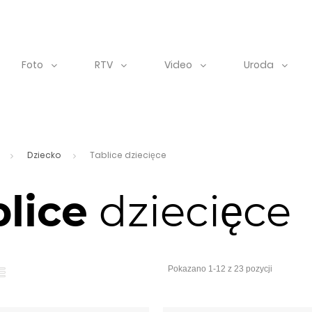
Foto
RTV
Video
Uroda
Dziecko
Tablice dziecięce
lice
dziecięce