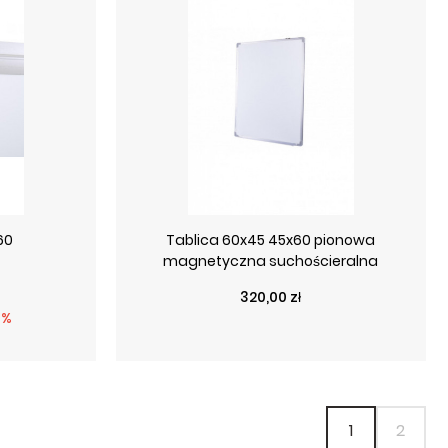
60
Tablica 60x45 45x60 pionowa
magnetyczna suchościeralna
Cena
320,00 zł
wa
3%
1
2