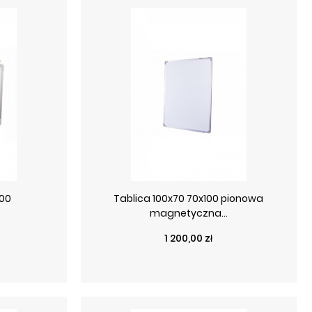
100
Tablica 100x70 70x100 pionowa
magnetyczna...
Cena
1 200,00 zł