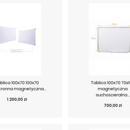
blica 100x70 100x70
Tablica 100x70 70x
ronna magnetyczna...
magnetyczna
suchościeralna...
Cena
1 200,00 zł
Cena
700,00 zł