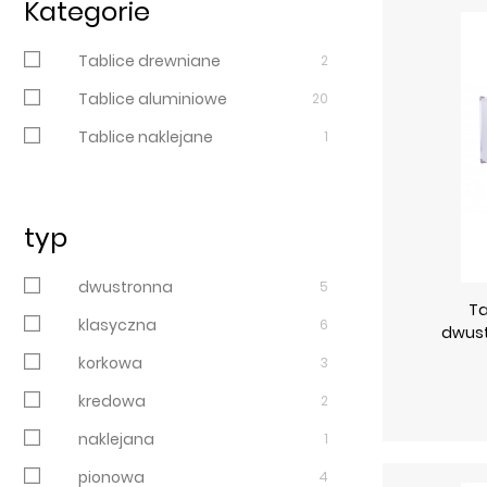
Kategorie
Tablice drewniane
2
Tablice aluminiowe
20
Tablice naklejane
1
typ
dwustronna
5
Ta
klasyczna
6
dwust
korkowa
3
kredowa
2
naklejana
1
pionowa
4