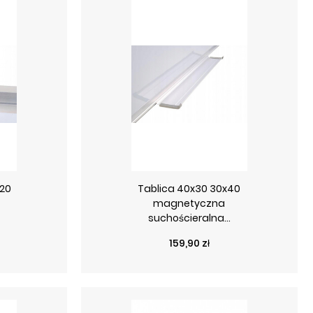
120
Tablica 40x30 30x40
magnetyczna
suchościeralna...
Cena
159,90 zł