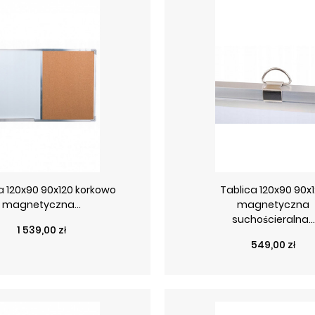
a 120x90 90x120 korkowo
Tablica 120x90 90x
magnetyczna...
magnetyczna
suchościeralna...
Cena
1 539,00 zł
Cena
549,00 zł