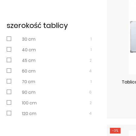
szerokość tablicy
30 cm
1
40 cm
1
45 cm
2
60 cm
4
70 cm
1
Tablic
90 cm
6
100 cm
2
120 cm
4
-3%