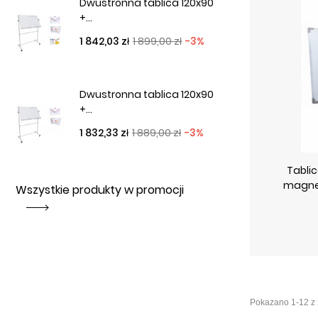
Dwustronna tablica 120x90
+...
Cena podstawowa
Cena
1 842,03 zł
1 899,00 zł
-3%
Dwustronna tablica 120x90
+...
Cena podstawowa
Cena
1 832,33 zł
1 889,00 zł
-3%
Tabli
magne
Wszystkie produkty w promocji