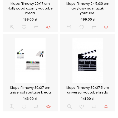
Klaps filmowy 20x17 cm
Klaps filmowy 24,5x30 cm
Hollywood czarny youtube
akrylowy na mazaki
kreda
youtube...
Cena
Cena
199,00 zł
499,00 zł
Klaps filmowy 30x27 cm
Klaps filmowy 30x27,5 cm
universal youtube kreda
universal youtube kreda
Cena
Cena
143,90 zł
141,90 zł