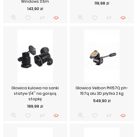
Windows 3.5m
Cena
119,98 zł
Cena
143,90 zł
Głowica kulowa na sanki
Głowica Velbon PH157Q ph-
statyw 1/4'' na gorącą
157q alu 3D płytka 2 kg
stopkę
Cena
549,90 zł
Cena
199,99 zł