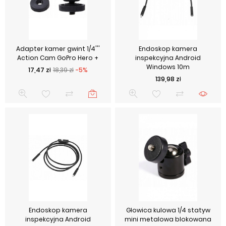
Adapter kamer gwint 1/4'''
Endoskop kamera
Action Cam GoPro Hero +
inspekcyjna Android
Windows 10m
Cena podstawowa
Cena
17,47 zł
18,39 zł
-5%
Cena
139,98 zł
Endoskop kamera
Głowica kulowa 1/4 statyw
inspekcyjna Android
mini metalowa blokowana