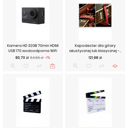
Kamera HD 32GB 70min HDMI
Kapodester dla gitary
USB 170 wodoodporna WiFi
akustycznej lub klasycznej -...
Cena podstawowa
Cena
Cena
83,70 zł
84,55 zł
-1%
121,98 zł