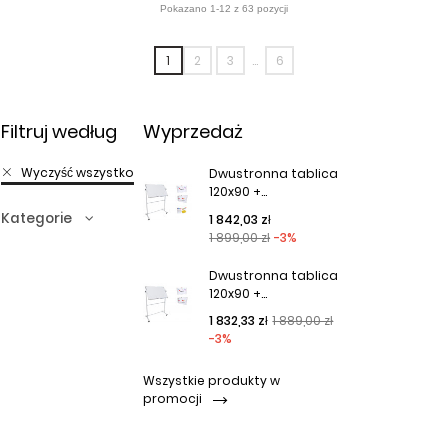
1
2
3
…
6
Filtruj według
Wyprzedaż
Wyczyść wszystko
Dwustronna tablica
120x90 +...
Kategorie
Cena podstawowa
Cena
1 842,03 zł
1 899,00 zł
-3%
Dwustronna tablica
120x90 +...
Cena podstawowa
Cena
1 832,33 zł
1 889,00 zł
-3%
Wszystkie produkty w
promocji