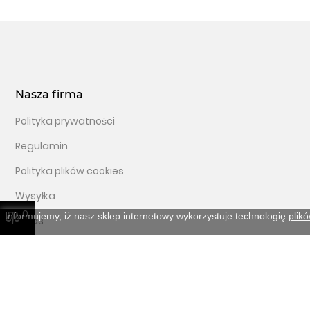
Nasza firma
Polityka prywatności
Regulamin
Polityka plików cookies
Wysyłka
0
Informujemy, iż nasz sklep internetowy wykorzystuje technologię
plik
O nas
Bezpieczeństwo zakupów
Nowe produkty
Kontakt z nami