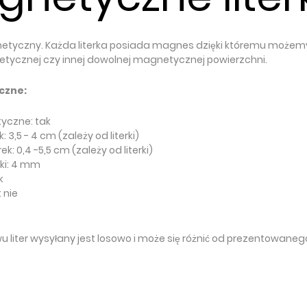
etyczny. Każda literka posiada magnes dzięki któremu możemy
etycznej czy innej dowolnej magnetycznej powierzchni.
czne:
tyczne: tak
k: 3,5 - 4 cm (zależy od literki)
ek: 0,4 -5,5 cm (zależy od literki)
rki: 4 mm
k
: nie
6
wu liter wysyłany jest losowo i może się różnić od prezentowane