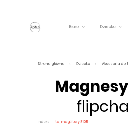
Biuro
Dziecko
Strona główna
Dziecko
Akcesoria do 
Magnesy 
flipch
Indeks
ts_mag.litery.8105