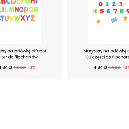
sy na lodówkę alfabet
Magnesy na lodówkę c
liter do flipchartów...
30 części do flipchart
Cena podstawowa
Cena
Cena podstawo
Cena
4,84 zł
4,99 zł
-3%
4,84 zł
4,99 zł
-3