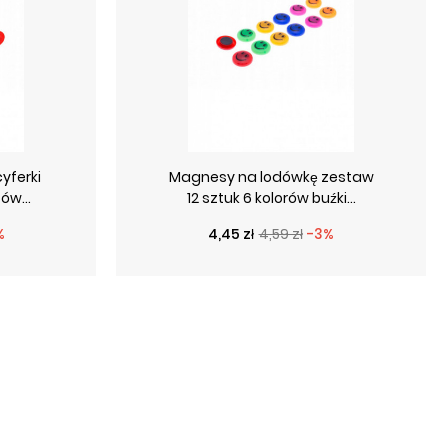
yferki
Magnesy na lodówkę zestaw
ów...
12 sztuk 6 kolorów buźki...
wa
Cena podstawowa
Cena
%
4,45 zł
4,59 zł
-3%