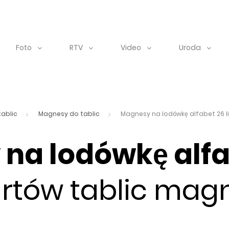
Foto
RTV
Video
Uroda
tablic
Magnesy do tablic
Magnesy na lodówkę alfabet 26 l
na lodówkę alfa
artów tablic ma