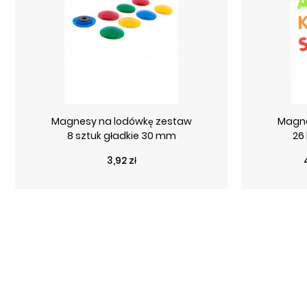
Magnesy na lodówkę zestaw
Magne
8 sztuk gładkie 30 mm
26 
Cena
3,92 zł