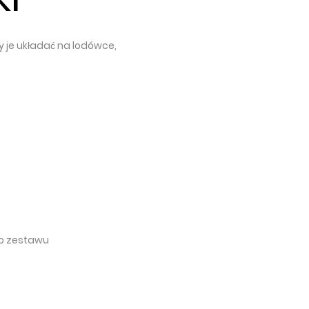
 je układać na lodówce,
go zestawu