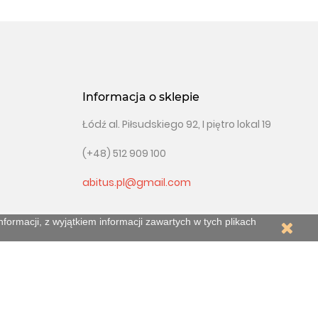
Informacja o sklepie
Łódź al. Piłsudskiego 92, I piętro lokal 19
(+48) 512 909 100
abitus.pl@gmail.com
ormacji, z wyjątkiem informacji zawartych w tych plikach