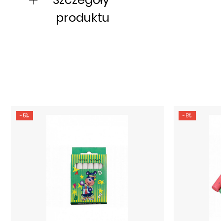
produktu
-5%
-5%