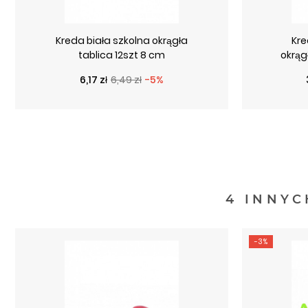
Kreda biała szkolna okrągła
Kre
tablica 12szt 8 cm
okrąg
Cena podstawowa
Cena
6,17 zł
6,49 zł
-5%
4 INNYC
-3%