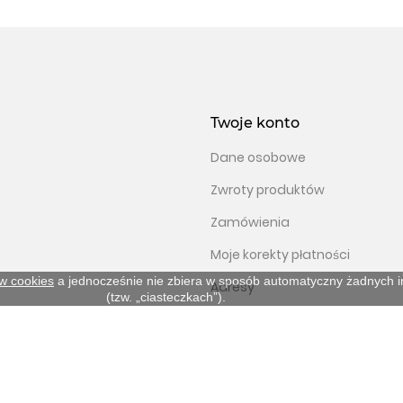
Twoje konto
Dane osobowe
Zwroty produktów
Zamówienia
Moje korekty płatności
ów cookies
a jednocześnie nie zbiera w sposób automatyczny żadnych inf
Adresy
(tzw. „ciasteczkach”).
Ulubione