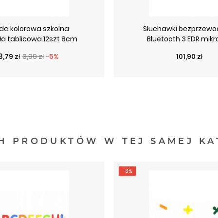
da kolorowa szkolna
Słuchawki bezprzew
ła tablicowa 12szt 8cm
Bluetooth 3 EDR mikr
Cena podstawowa
Cena
Cena
3,79 zł
3,99 zł
-5%
101,90 zł
H PRODUKTÓW W TEJ SAMEJ KA
-3%