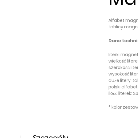
Alfabet magn
tablicy magn
Dane techni
literki magne
wielkość litere
szerokość liter
wysokość lite
duże litery: ta
polski alfabet
ilość literek: 2
* kolor zesta
Szczegóły