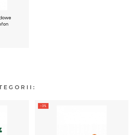
odowe
ofon
TEGORII:
-3%