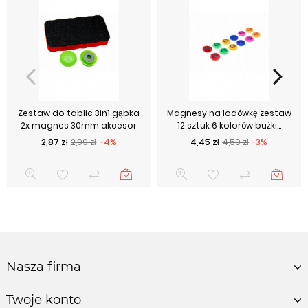
Zestaw do tablic 3in1 gąbka
Magnesy na lodówkę zestaw
2x magnes 30mm akcesor
12 sztuk 6 kolorów buźki...
Cena podstawowa
Cena
Cena podstawowa
Cena
2,87 zł
2,99 zł
-4%
4,45 zł
4,59 zł
-3%
Nasza firma
Twoje konto