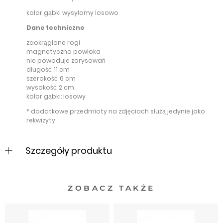
kolor gąbki wysyłamy losowo
Dane techniczne
zaokrąglone rogi
magnetyczna powłoka
nie powoduje zarysowań
długość: 11 cm
szerokość: 6 cm
wysokość: 2 cm
kolor gąbki: losowy
* dodatkowe przedmioty na zdjęciach służą jedynie jako
rekwizyty
Szczegóły produktu
ZOBACZ TAKŻE