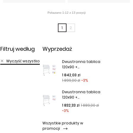
1
2
Filtruj według
Wyprzedaż
Wyczyść wszystko
Dwustronna tablica
120x90 +...
Cena podstawowa
Cena
1 842,03 zł
1 899,00 zł
-3%
Dwustronna tablica
120x90 +...
Cena podstawowa
Cena
1 832,33 zł
1 889,00 zł
-3%
Wszystkie produkty w
promocji