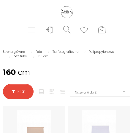
Strona główna
Foto
Tła fotograficzne
Polipropylenowe
bez tulei
160 cm
160
cm
Filtr
Nazwa, A do Z