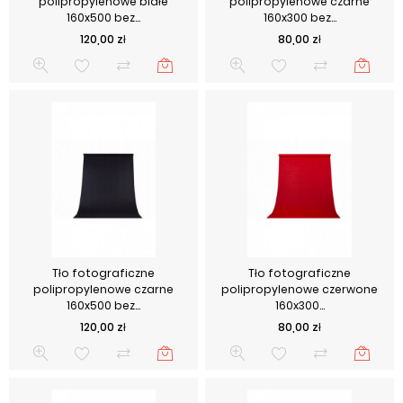
polipropylenowe białe
polipropylenowe czarne
160x500 bez...
160x300 bez...
Cena
Cena
120,00 zł
80,00 zł
Tło fotograficzne
Tło fotograficzne
polipropylenowe czarne
polipropylenowe czerwone
160x500 bez...
160x300...
Cena
Cena
120,00 zł
80,00 zł