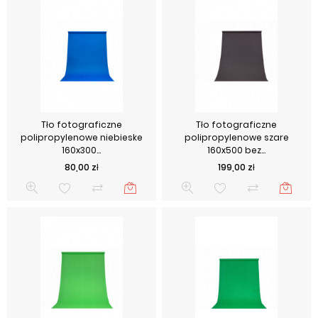
Tło fotograficzne
Tło fotograficzne
polipropylenowe niebieske
polipropylenowe szare
160x300...
160x500 bez...
Cena
Cena
80,00 zł
199,00 zł