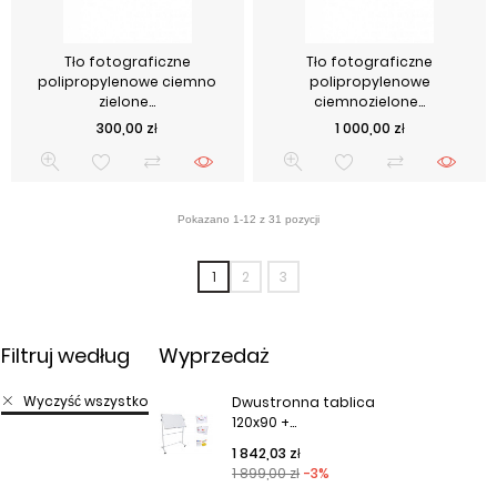
Tło fotograficzne
Tło fotograficzne
polipropylenowe ciemno
polipropylenowe
zielone...
ciemnozielone...
Cena
Cena
300,00 zł
1 000,00 zł
1
2
3
Filtruj według
Wyprzedaż
Wyczyść wszystko
Dwustronna tablica
120x90 +...
Cena podstawowa
Cena
1 842,03 zł
1 899,00 zł
-3%