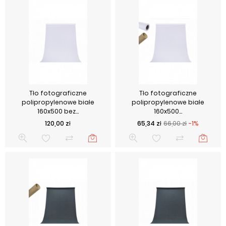
Tło fotograficzne
Tło fotograficzne
polipropylenowe białe
polipropylenowe białe
160x500 bez...
160x500...
Cena
Cena podstawowa
Cena
120,00 zł
65,34 zł
66,00 zł
-1%