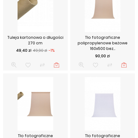
Tuleja kartonowa o długości
Tło fotograficzne
270 cm
polipropylenowe beżowe
160x500 bez...
Cena podstawowa
Cena
49,40 zł
49,90 zł
-1%
Cena
90,00 zł
Tło fotograficzne
Tło fotograficzne