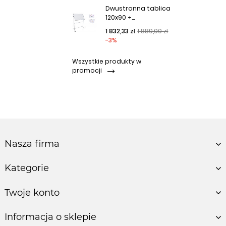
Dwustronna tablica
120x90 +...
Cena podstawowa
Cena
1 832,33 zł
1 889,00 zł
-3%
Wszystkie produkty w
promocji
Nasza firma
Kategorie
Twoje konto
Informacja o sklepie