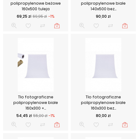
polipropylenowe beżowe
polipropylenowe białe
160x500 tuleja
140x500 bez...
Cena podstawowa
Cena
Cena
69,25 zł
69,95 zł
-1%
90,00 zł
Tło fotograficzne
Tło fotograficzne
polipropylenowe białe
polipropylenowe białe
160x300 +...
160x300 bez...
Cena podstawowa
Cena
Cena
54,45 zł
55,00 zł
-1%
80,00 zł