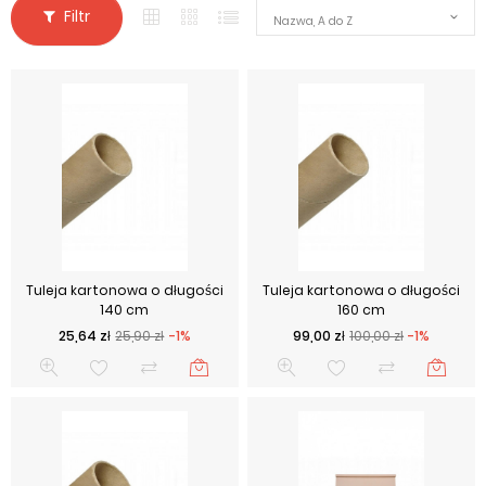
Filtr
Nazwa, A do Z
Tuleja kartonowa o długości
Tuleja kartonowa o długości
140 cm
160 cm
Cena podstawowa
Cena
Cena podstawowa
Cena
25,64 zł
25,90 zł
-1%
99,00 zł
100,00 zł
-1%