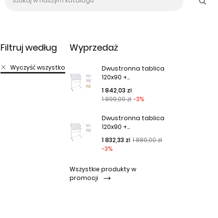
Filtruj według
Wyprzedaż
Wyczyść wszystko
Dwustronna tablica
120x90 +...
Cena podstawowa
Cena
1 842,03 zł
1 899,00 zł
-3%
Dwustronna tablica
120x90 +...
Cena podstawowa
Cena
1 832,33 zł
1 889,00 zł
-3%
Wszystkie produkty w
promocji