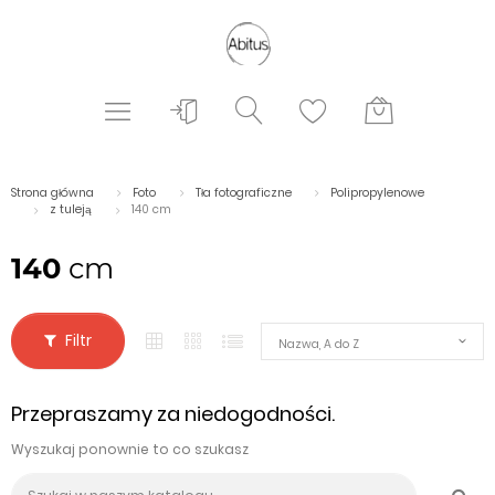
Strona główna
Foto
Tła fotograficzne
Polipropylenowe
z tuleją
140 cm
140
cm
Filtr
Nazwa, A do Z
Przepraszamy za niedogodności.
Wyszukaj ponownie to co szukasz