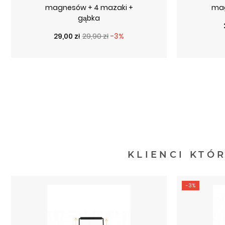
magnesów + 4 mazaki +
ma
gąbka
Cena podstawowa
Cena
29,00 zł
29,90 zł
-3%
KLIENCI KTÓ
-3%