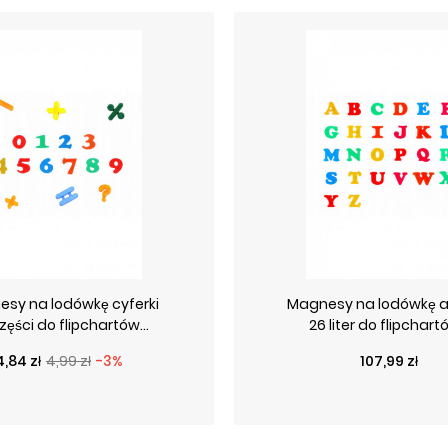
sy na lodówkę cyferki
Magnesy na lodówkę a
zęści do flipchartów...
26 liter do flipchartó
Cena podstawowa
Cena
Cena
4,84 zł
4,99 zł
-3%
107,99 zł