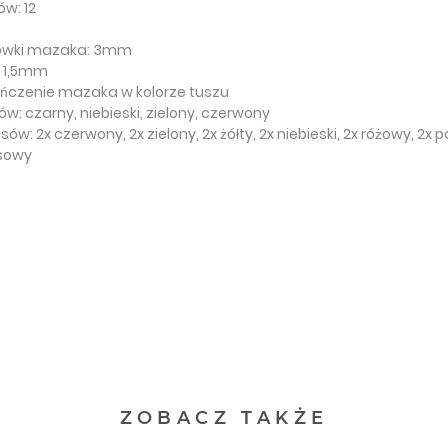
w: 12
cówki mazaka: 3mm
 1,5mm
ończenie mazaka w kolorze tuszu
w: czarny, niebieski, zielony, czerwony
ów: 2x czerwony, 2x zielony, 2x żółty, 2x niebieski, 2x różowy, 
osowy
ZOBACZ TAKŻE