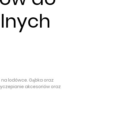
alnych
ę na lodówce. Gąbka oraz
czepianie akcesoriów oraz