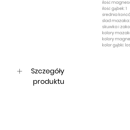
ilość magnesó
ilość gąbek: 1
średnia koń
ślad mazaka:
skuwka i zak
kolory mazakó
kolory magnes
kolor gąbki: l
Szczegóły
produktu