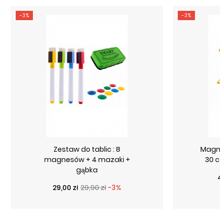
-3%
-3%
Zestaw do tablic : 8
Magne
magnesów + 4 mazaki +
30 c
gąbka
Cena podstawowa
Cena
29,00 zł
29,90 zł
-3%