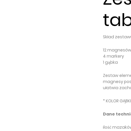
tab
Skład zestaw
12 magnesó
4 markery
1 gąbka
Zestaw eleme
magnesy posi
ułatwia zach
* KOLOR GĄBK
Dane techn
ilość mazakó