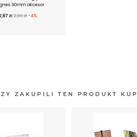
gnes 30mm akcesor
Cena podstawowa
Cena
2,87 zł
2,99 zł
-4%
RZY ZAKUPILI TEN PRODUKT KUP