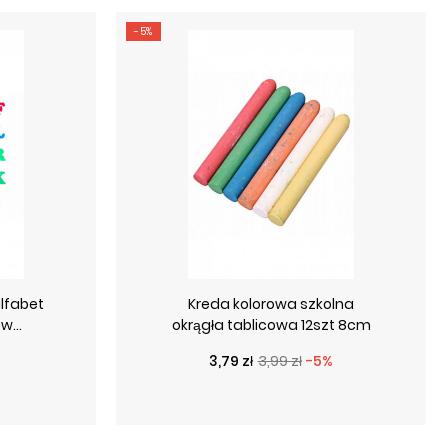
-5%
lfabet
Kreda kolorowa szkolna
w...
okrągła tablicowa 12szt 8cm
Cena podstawowa
Cena
3,79 zł
3,99 zł
-5%