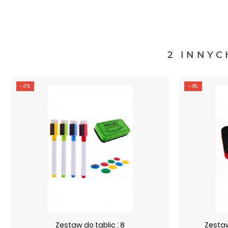
2 INNYC
-3%
-4%
Zestaw do tablic : 8
Zestaw