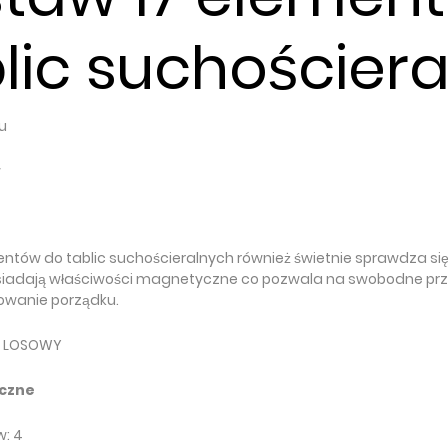
lic suchościer
u
w
ntów do tablic suchościeralnych również świetnie sprawdza si
adają właściwości magnetyczne co pozwala na swobodne przy
owanie porządku.
I LOSOWY
iczne
w: 4