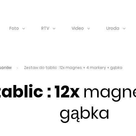
Foto
RTV
Video
Uroda
soriów
Zestaw do tablic : 12x magnes + 4 markery + gąbka
ablic : 12x
magne
gąbka