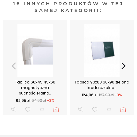
16 INNYCH PRODUKTÓW W TEJ
SAMEJ KATEGORII:
Tablica 60x45 45x60
Tablica 90x60 60x90 zielona
magnetyczna
kreda szkolna...
suchościeralna...
Cena podstawowa
Cena
124,06 zł
127,90 zł
-3%
Cena podstawowa
Cena
62,95 zł
64,90 zł
-3%