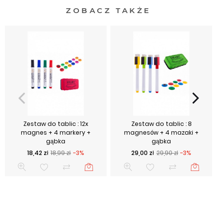
ZOBACZ TAKŻE
Zestaw do tablic : 12x
Zestaw do tablic : 8
magnes + 4 markery +
magnesów + 4 mazaki +
gąbka
gąbka
Cena podstawowa
Cena
Cena podstawowa
Cena
18,42 zł
18,99 zł
-3%
29,00 zł
29,90 zł
-3%