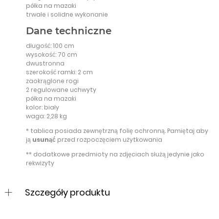
półka na mazaki
trwałe i solidne wykonanie
Dane techniczne
długość: 100 cm
wysokość: 70 cm
dwustronna
szerokość ramki: 2 cm
zaokrąglone rogi
2 regulowane uchwyty
półka na mazaki
kolor: biały
waga: 2,28 kg
* tablica posiada zewnętrzną folię ochronną. Pamiętaj aby
ją
usunąć
przed rozpoczęciem użytkowania
** dodatkowe przedmioty na zdjęciach służą jedynie jako
rekwizyty
Szczegóły produktu