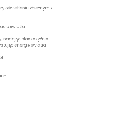
rzy oświetleniu zbieżnym z
racie światła
, nadając płaszczyźnie
stując energię światła
ól
o
tła