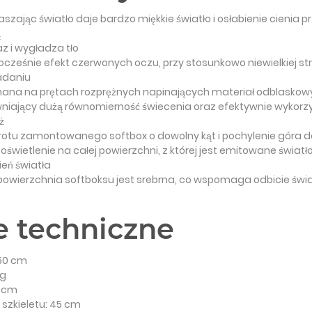
aszając światło daje bardzo miękkie światło i osłabienie cienia p
ą
z i wygładza tło
nocześnie efekt czerwonych oczu, przy stosunkowo niewielkiej st
adaniu
nana na prętach rozprężnych napinających materiał odblaskowy
niający dużą równomierność świecenia oraz efektywnie wykorzy
ż
rotu zamontowanego softbox o dowolny kąt i pochylenie góra d
świetlenie na całej powierzchni, z której jest emitowane światł
ień światła
owierzchnia softboksu jest srebrna, co wspomaga odbicie świa
 techniczne
50 cm
 g
0 cm
 szkieletu: 45 cm