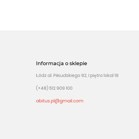
Informacja o sklepie
Łódź al. Piłsudskiego 92, I piętro lokal 19
(+48) 512 909 100
abitus.pl@gmail.com