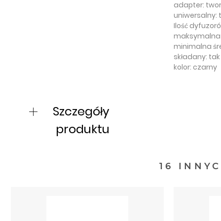
adapter: two
uniwersalny: 
Ilość dyfuzoró
maksymalna ś
minimalna śr
składany: tak
kolor: czarny
Szczegóły
produktu
16 INNY