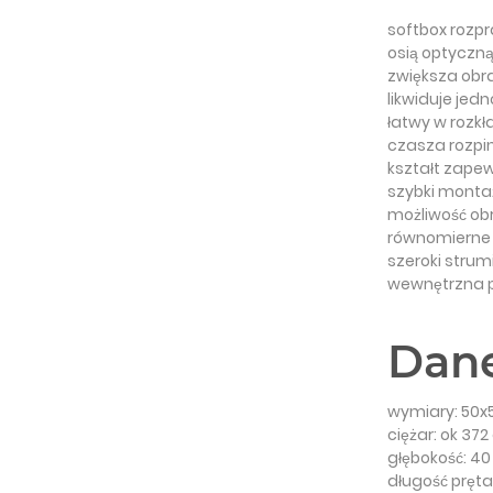
softbox rozpr
osią optyczn
zwiększa obra
likwiduje jed
łatwy w rozkł
czasza rozpi
kształt zapew
szybki monta
możliwość ob
równomierne o
szeroki strum
wewnętrzna p
Dane
wymiary: 50x
ciężar: ok 372
głębokość: 4
długość pręta