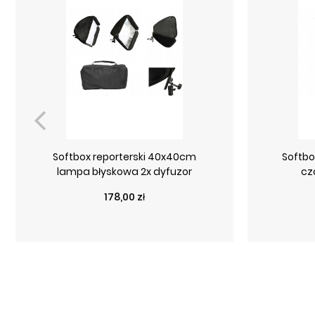
Softbox reporterski 40x40cm
Softbo
lampa błyskowa 2x dyfuzor
cz
Cena
178,00 zł