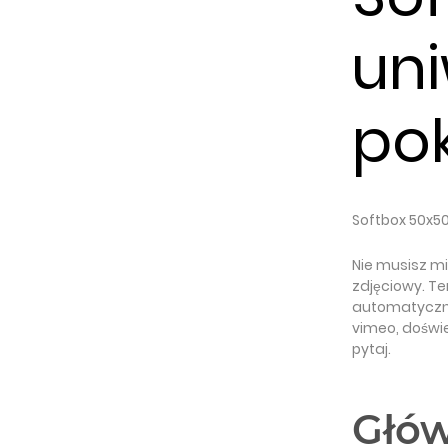
uni
po
Softbox 50x50
Nie musisz mi
zdjęciowy. T
automatycznyc
vimeo, doświe
pytaj.
Głów