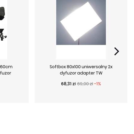
0x60cm
Softbox 80x100 uniwersalny 2x
fuzor
dyfuzor adapter TW
Cena podstawowa
Cena
68,31 zł
69,00 zł
-1%