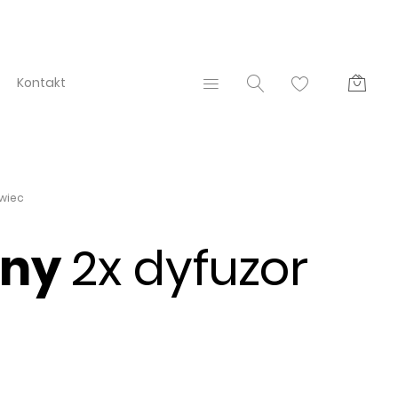
Kontakt
wiec
lny
2x dyfuzor