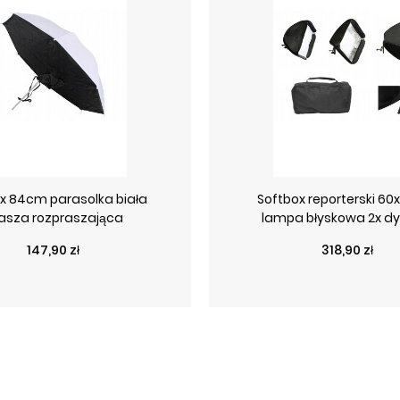
x 84cm parasolka biała
Softbox reporterski 6
asza rozpraszająca
lampa błyskowa 2x dy
Cena
Cena
147,90 zł
318,90 zł