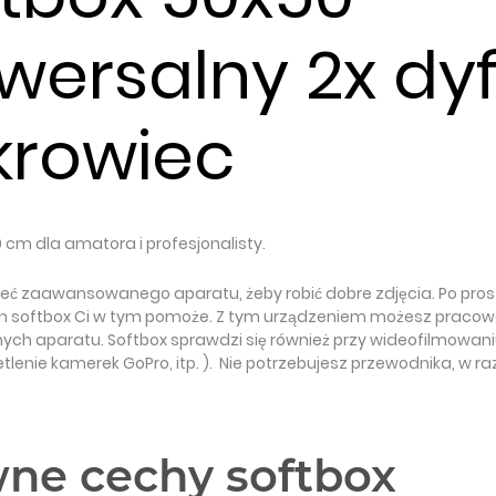
wersalny 2x dy
krowiec
 cm dla amatora i profesjonalisty.
eć zaawansowanego aparatu, żeby robić dobre zdjęcia. Po pros
en softbox Ci w tym pomoże. Z tym urządzeniem możesz pracow
h aparatu. Softbox sprawdzi się również przy wideofilmowaniu 
tlenie kamerek GoPro, itp. ). Nie potrzebujesz przewodnika, w ra
ne cechy softbox