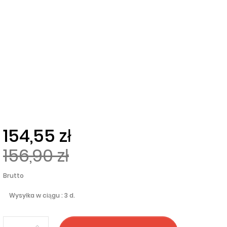
154,55 zł
156,90 zł
Brutto
Wysyłka w ciągu : 3 d.