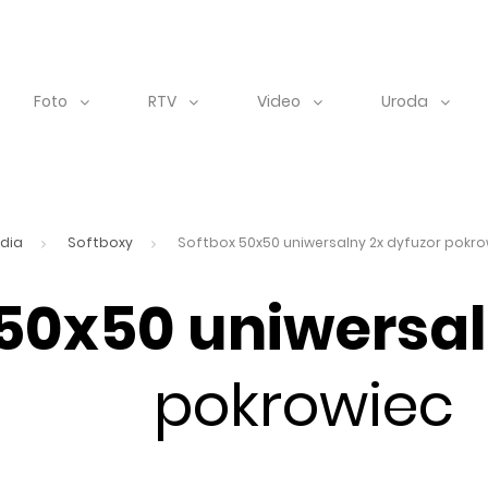
Foto
RTV
Video
Uroda
dia
Softboxy
Softbox 50x50 uniwersalny 2x dyfuzor pokro
 50x50 uniwersa
pokrowiec