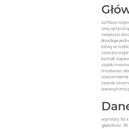
Głów
softbox rozpr
osią optyczn
zwiększa obra
likwiduje jed
łatwy w rozkł
czasza rozpi
kształt zapew
szybki monta
możliwość ob
równomierne o
szeroki strum
wewnętrzna p
Dane
wymiary: 50 
głębokość: 3