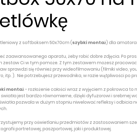
etlówkę
tleniowy z softboksem 50x70cm (
szybki montaż
) dla amatora 
eć zaawansowanego aparatu, żeby robić dobre zdjęcia. Po pros
en zestaw Ci w tym pomoże. Z tym zestawem możesz pracowa
aw sprawdzi się również przy wideofilmowaniu (filmiki video, yo
, itp. ). Nie potrzebujesz przewodnika, w razie wątpliwości po pr
bki montaż
- rozłożenie całości wraz z wyjęciem z pokrowca to m
światła jest bardzo równomierne, dzięki dyfuzorowi i srebrnej 
światła pozwala w dużym stopniu niwelować refleksy i odbicia n
ych.
rzystujemy przy oświetlaniu przedmiotów z zastosowaniem szer
ografii portretowej, paszportowej, jaki i produktowej.