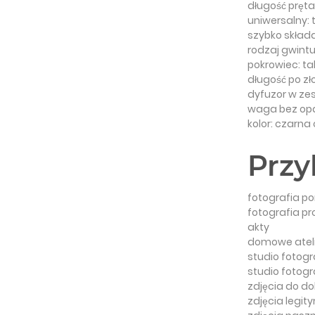
długość pręta
uniwersalny: 
szybko składa
rodzaj gwintu
pokrowiec: ta
długość po zł
dyfuzor w zes
waga bez opa
kolor: czarna
Przy
fotografia p
fotografia p
akty
domowe ateli
studio fotogr
studio fotog
zdjęcia do 
zdjęcia legi