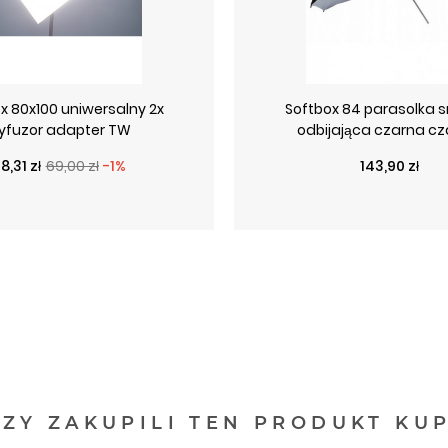
x 80x100 uniwersalny 2x
Softbox 84 parasolka 
yfuzor adapter TW
odbijająca czarna c
ena podstawowa
Cena
Cena
8,31 zł
69,00 zł
-1%
143,90 zł
RZY ZAKUPILI TEN PRODUKT KUP