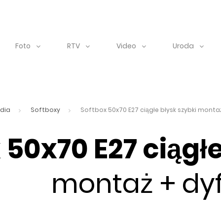
Foto
RTV
Video
Uroda
dia
Softboxy
Softbox 50x70 E27 ciągłe błysk szybki monta
 50x70 E27 ciągł
montaż + dy