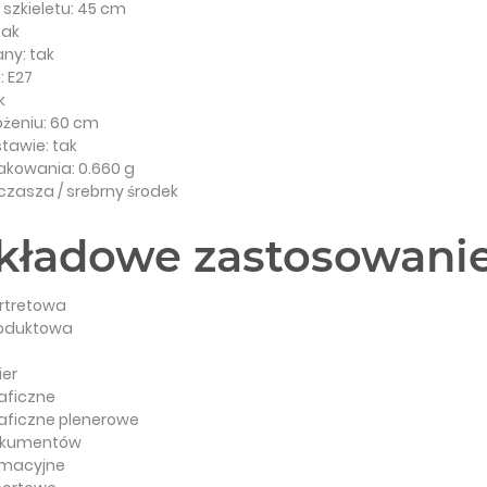
 szkieletu: 45 cm
tak
ny: tak
: E27
k
ożeniu: 60 cm
tawie: tak
kowania: 0.660 g
 czasza / srebrny środek
kładowe zastosowani
ortretowa
roduktowa
er
aficzne
raficzne plenerowe
dokumentów
tymacyjne