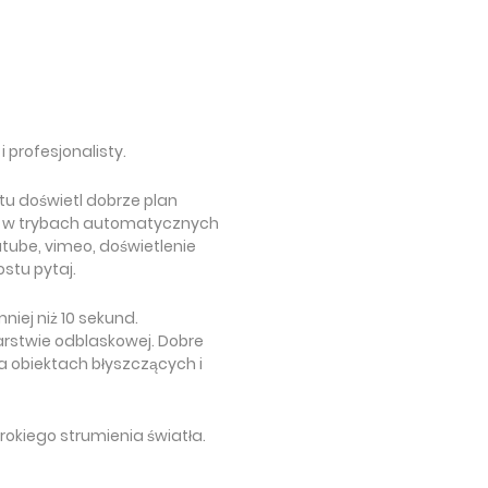
i profesjonalisty.
tu doświetl dobrze plan
ć w trybach automatycznych
utube, vimeo, doświetlenie
ostu pytaj.
niej niż 10 sekund.
warstwie odblaskowej. Dobre
a obiektach błyszczących i
okiego strumienia światła.