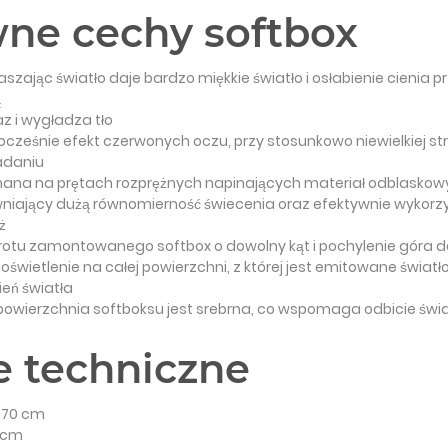
ne cechy softbox
aszając światło daje bardzo miękkie światło i osłabienie cienia p
ą
z i wygładza tło
nocześnie efekt czerwonych oczu, przy stosunkowo niewielkiej st
adaniu
nana na prętach rozprężnych napinających materiał odblaskowy
niający dużą równomierność świecenia oraz efektywnie wykorzy
ż
rotu zamontowanego softbox o dowolny kąt i pochylenie góra d
świetlenie na całej powierzchni, z której jest emitowane światł
ień światła
owierzchnia softboksu jest srebrna, co wspomaga odbicie świa
 techniczne
x 70 cm
5 cm