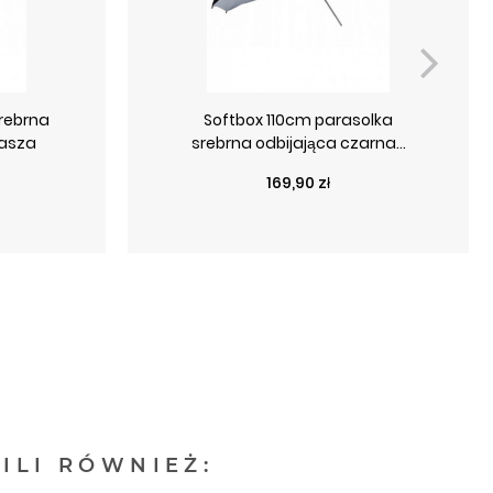
srebrna
Softbox 110cm parasolka
zasza
srebrna odbijająca czarna...
Cena
169,90 zł
ILI RÓWNIEŻ: