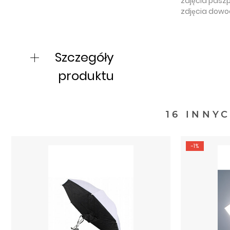
zdjęcia pasz
zdjęcia dow
Szczegóły
produktu
16 INNY
-1%