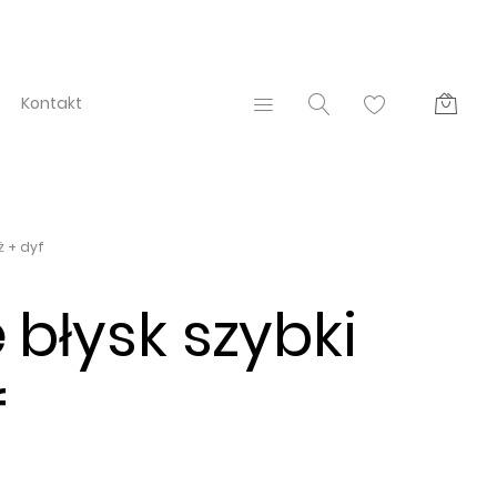
Kontakt
ż + dyf
e
błysk szybki
f