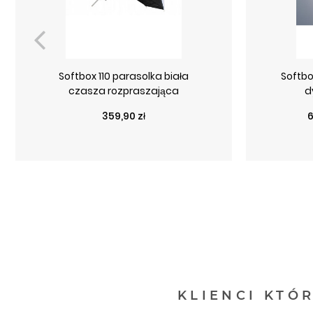
Softbox 110 parasolka biała
Softbo
czasza rozpraszająca
d
Cena
C
359,90 zł
6
KLIENCI KTÓ