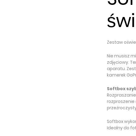
świ
Zestaw oświe
Nie musisz mi
zdjęciowy. T
aparatu. Zest
kamerek GoPro
Softbox szy
Rozpraszanie 
rozproszenie 
przeźroczyst
Softbox wyko
Idealny do fot