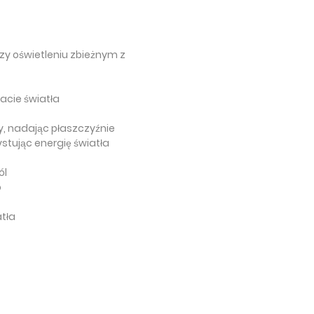
rzy oświetleniu zbieżnym z
racie światła
, nadając płaszczyźnie
stując energię światła
ól
o
tła