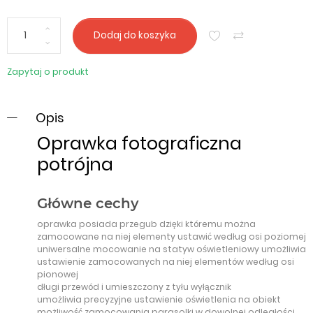
Dodaj do koszyka
Zapytaj o produkt
Opis
Oprawka fotograficzna
potrójna
Główne cechy
oprawka posiada przegub dzięki któremu można
zamocowane na niej elementy ustawić według osi poziomej
uniwersalne mocowanie na statyw oświetleniowy umożliwia
ustawienie zamocowanych na niej elementów według osi
pionowej
długi przewód i umieszczony z tyłu wyłącznik
umożliwia precyzyjne ustawienie oświetlenia na obiekt
możliwość zamocowania parasolki w dowolnej odległości