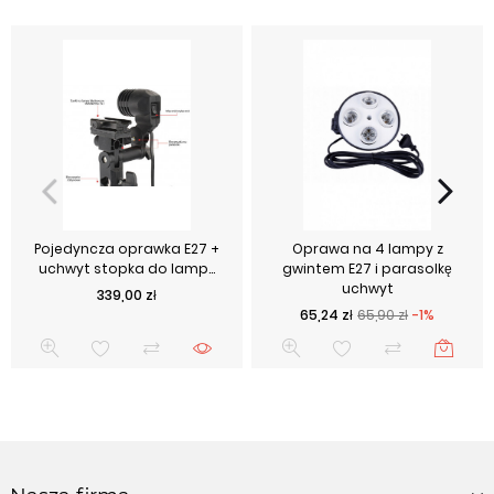
Pojedyncza oprawka E27 +
Oprawa na 4 lampy z
uchwyt stopka do lamp...
gwintem E27 i parasolkę
uchwyt
Cena
339,00 zł
Cena podstawowa
Cena
65,24 zł
65,90 zł
-1%