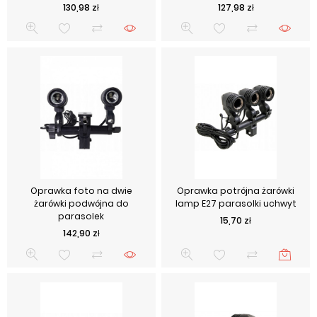
Cena
Cena
130,98 zł
127,98 zł
Oprawka foto na dwie
Oprawka potrójna żarówki
żarówki podwójna do
lamp E27 parasolki uchwyt
parasolek
Cena
15,70 zł
Cena
142,90 zł