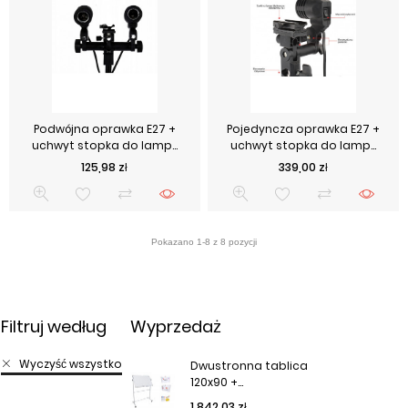
Podwójna oprawka E27 +
Pojedyncza oprawka E27 +
uchwyt stopka do lamp...
uchwyt stopka do lamp...
Cena
Cena
125,98 zł
339,00 zł
Filtruj według
Wyprzedaż
Wyczyść wszystko
Dwustronna tablica
120x90 +...
Cena podstawowa
Cena
1 842,03 zł