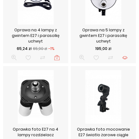
Oprawa na 4 lampy z
Oprawa na 5 lampy z
gwintem E27 i parasolkę
gwintem E27 i parasolkę
uchwyt
uchwyt
Cena podstawowa
Cena
Cena
65,24 zł
65,90 zł
-1%
195,00 zł
Oprawka foto E27 na 4
Oprawka foto mocowanie
lampy rozdzielacz
E27 światło żarowe ciągłe