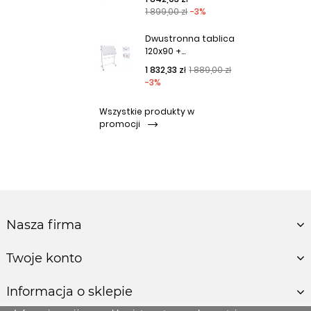
1 899,00 zł
-3%
Dwustronna tablica
120x90 +...
Cena podstawowa
Cena
1 832,33 zł
1 889,00 zł
-3%
Wszystkie produkty w
promocji
Nasza firma
Twoje konto
Informacja o sklepie