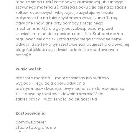
mocuje się na tulei ( kartonowej, aluminiowej lub z innego
sztywnego materiału ). Pokrętła z boku działają na zasadzie
kołków rozporowych, wkręcając je uzyskujemy trwałe
połączenie tła na tulei z systemem zawieszania. Tła są
odwijane i nawijane przy pomocy specjalnego
mechanizmu, która u góry jest zabezpieczony przed
zsunięciem, a na dole posiada obciążnik. Śrubami można
regulować siłę docisku, która zapobiega samodzielnemu
odwijaniu się teł.Na tym zestawie zamocujesz tła o dowolnej
długości (składa się z dwóch oddzielnie montowanych
części) !!
Właściwości:
prostota montażu - montaż ścienny lub sufitowy
wygoda - regulacja oporu odwijania
praktyczność - dwuczęściowy mechanizm do zawieszania
teł = dowolny rozstaw = dowolna szerokość tła
zakres pracy - w zależności od długości tła
Zastosowanie:
domowe atelier
studio fotograficzne