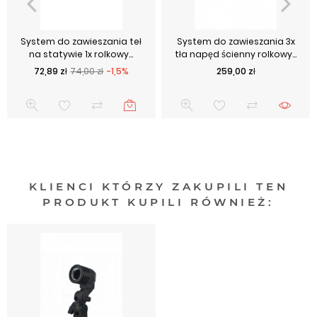
System do zawieszania teł
System do zawieszania 3x
na statywie 1x rolkowy...
tła napęd ścienny rolkowy...
Cena podstawowa
Cena
Cena
72,89 zł
74,00 zł
-1,5%
259,00 zł
KLIENCI KTÓRZY ZAKUPILI TEN
PRODUKT KUPILI RÓWNIEŻ: