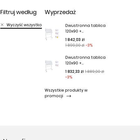
Filtruj według
Wyprzedaż
Wyczyść wszystko
Dwustronna tablica
120x90 +...
Cena podstawowa
Cena
1 842,03 zł
1 899,00 zł
-3%
Dwustronna tablica
120x90 +...
Cena podstawowa
Cena
1 832,33 zł
1 889,00 zł
-3%
Wszystkie produkty w
promocji