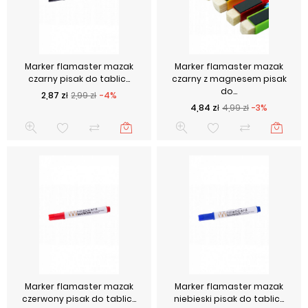
Marker flamaster mazak
Marker flamaster mazak
czarny pisak do tablic...
czarny z magnesem pisak
do...
Cena podstawowa
Cena
2,87 zł
2,99 zł
-4%
Cena podstawowa
Cena
4,84 zł
4,99 zł
-3%
Marker flamaster mazak
Marker flamaster mazak
czerwony pisak do tablic...
niebieski pisak do tablic...