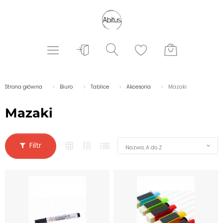
Strona główna
Biuro
Tablice
Akcesoria
Mazaki
Mazaki
Filtr
Nazwa, A do Z