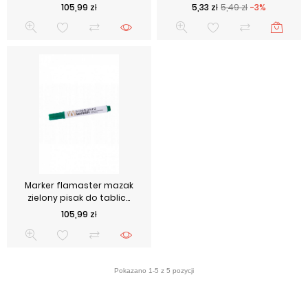
Cena
Cena podstawowa
Cena
105,99 zł
5,33 zł
5,49 zł
-3%
Marker flamaster mazak
zielony pisak do tablic...
Cena
105,99 zł