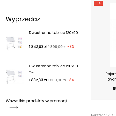
-5%
Wyprzedaż
Dwustronna tablica 120x90
+...
Cena podstawowa
Cena
1 842,03 zł
1 899,00 zł
-3%
Dwustronna tablica 120x90
+...
Pojem
twor
Cena podstawowa
Cena
1 832,33 zł
1 889,00 zł
-3%
C
C
5
Wszystkie produkty w promocji