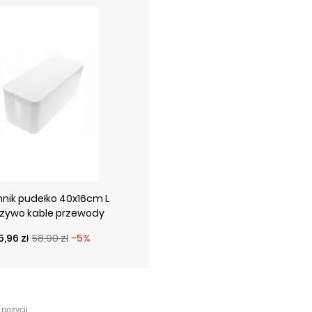
nik pudełko 40x16cm L
zywo kable przewody
ena podstawowa
ena
5,96 zł
58,90 zł
-5%