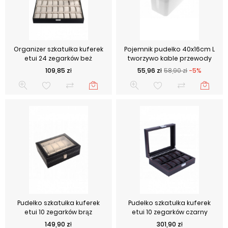
Organizer szkatułka kuferek
Pojemnik pudełko 40x16cm L
etui 24 zegarków beż
tworzywo kable przewody
Cena
Cena podstawowa
Cena
109,85 zł
55,96 zł
58,90 zł
-5%
Pudełko szkatułka kuferek
Pudełko szkatułka kuferek
etui 10 zegarków brąz
etui 10 zegarków czarny
Cena
Cena
149,90 zł
301,90 zł