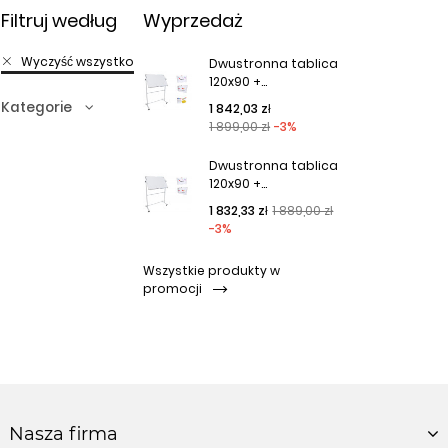
Filtruj według
Wyprzedaż
Wyczyść wszystko
Dwustronna tablica
120x90 +...
Kategorie
Cena podstawowa
Cena
1 842,03 zł
1 899,00 zł
-3%
Dwustronna tablica
120x90 +...
Cena podstawowa
Cena
1 832,33 zł
1 889,00 zł
-3%
Wszystkie produkty w
promocji
Nasza firma