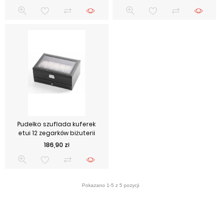
Pudełko szuflada kuferek
etui 12 zegarków biżuterii
Cena
186,90 zł