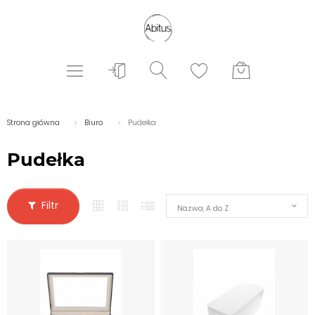
Strona główna
Biuro
Pudełka
Pudełka
Filtr
Nazwa, A do Z