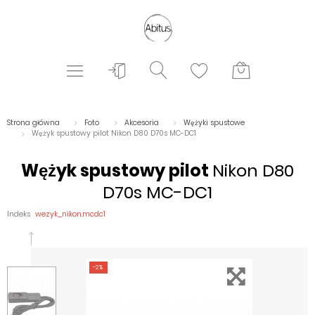
Strona główna
Foto
Akcesoria
Wężyki spustowe
Wężyk spustowy pilot Nikon D80 D70s MC-DC1
Wężyk spustowy pilot
Nikon D80
D70s MC-DC1
Indeks
wezyk_nikon.mcdc1
-2%