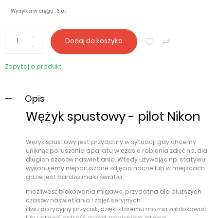
Wysyłka w ciągu : 3 d.
Dodaj do koszyka
Zapytaj o produkt
Opis
Wężyk spustowy - pilot Nikon
Wężyk spustowy jest przydatny w sytuacji gdy chcemy
uniknąć poruszenia aparatu w czasie robienia zdjęć np. dla
długich czasów naświetlania. Wtedy używając np. statywu
wykonujemy nieporuszone zdjęcia nocne lub w miejscach
gdzie jest bardzo mało światła.
możliwość blokowania migawki, przydatna dla dłuższych
czasów naświetlania i zdjęć seryjnych
dwu pozycyjny przycisk, dzięki któremu można zablokować
lub ustawić ostrość, przed zrobieniem zdjęcia,