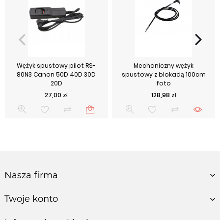
Wężyk spustowy pilot RS-
Mechaniczny wężyk
80N3 Canon 50D 40D 30D
spustowy z blokadą 100cm
20D
foto
Cena
Cena
27,00 zł
128,98 zł
Nasza firma
Twoje konto