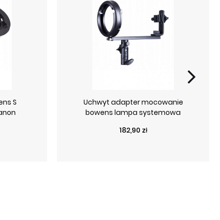
ens S
Uchwyt adapter mocowanie
anon
bowens lampa systemowa
Cena
182,90 zł