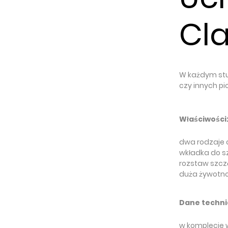
Cl
W każdym stu
czy innych pi
Właściwości
dwa rodzaje
wkładka do s
rozstaw szcz
duża żywotn
Dane techni
w komplecie 