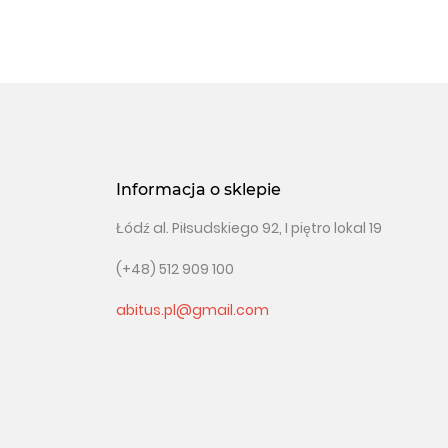
Informacja o sklepie
Łódź al. Piłsudskiego 92, I piętro lokal 19
(+48) 512 909 100
abitus.pl@gmail.com