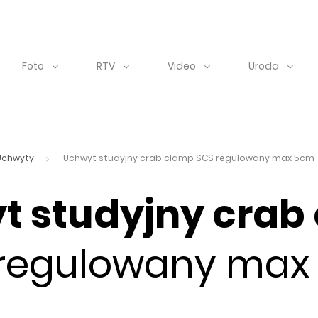
Foto
RTV
Video
Uroda
Uchwyty
Uchwyt studyjny crab clamp SCS regulowany max 5cm
t studyjny crab
regulowany max