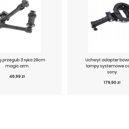
ę przegub 3 ręka 29cm
Uchwyt adapter bow
magic arm
lampy systemowe c
sony
Cena
46,99 zł
Cena
179,90 zł