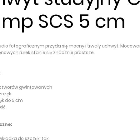
amp SCS 5 cm
dio fotograficznym przyda się mocny i trwały uchwyt. Mocow
onowych rurek stanie się znacznie prostsze.
:
 otworów gwintowanych
zczęk
ęk do 5 cm
ość
czne:
wkładka do szczęk: tak