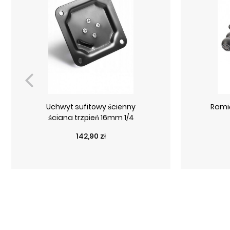
Uchwyt sufitowy ścienny
Rami
ściana trzpień 16mm 1/4
Cena
142,90 zł