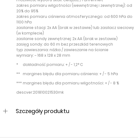
zakres pomiaru wilgotności (wewnętrznej i zewnętrznej): od
20% do 95%
zakres pomiaru ciśnienia atmosferycznego: od 600 hPa do
1100 hPa
zasilanie stacji: 2x AA (brak w zestawie) lub zasilacz sieciowy
(w komplecie)
zasilanie sondy zewnętrznej: 2x AA (brak w zestawie)
zasięg sondy: do 60 m bez przeszkód terenowych
typ zawieszania: nóżka / zawieszanie na ścianie
wymiary: ~ 168 x 128 x 28 mm
* dokładność pomiaru: + / - 1,2° C
** margines błędu dla pomiaru ciśnienia: + / - 5 hPa
*** margines błędu dla pomiaru wilgotności: + / - 8 %
descver:201810021530mk
Szczegóły produktu