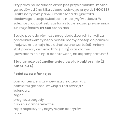
Przy pracy na bateriach ekran jest przyciemniony i można
go podświetlić na kilka sekund, wciskając przycisk
SNOOZE /
LIGHT
na tylnym panelu. Podłączona do gniazdka
sieciowego, stacja świeci pełną mocą wyświetlacza. W
zależności od potrzeb, zasilaną stację można przyciemniać
lub rozjaśniać w
trzech
stopniach.
Stacja posiada również szereg dodatkowych funkcji: za
pośrednictwem tylnego panelu mamy dostęp do pamięci
(najwyższe lub najniższe odnotowane wartości), zmiany
skali pomiary ciśnienia (hPa / inHg) oraz alarmu
(powiadomienie np. o odnotowanej niskiej temperaturze).
Stacja może być zasilana sieciowo lub bakteryjnie (2
baterie AA).
Podstawowe funkcje:
pomiar temperatury wewnątrz i na zewnątrz
pomiar wilgotności wewnątrz i na zewnątrz
kalendarz
zegar
prognoza pogody
ciśnienie atmosferyczne
zapis najniższych / najwyższych odczytów,
alarm