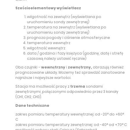
Sześcioelementowy wyświetlacz
wilgotność na zewnątrz (wyświetlana po
uruchomieniu sondy zewnętrznej)
temperatura na zewnątrz (wyświetlana po
uruchomieniu sondy zewnętrznej)
prognoza pogody i ciśnienie atmosferyczne
temperatura wewnątrz
wilgotność wewnątrz
data / godzina i fazy księżyca (godzinę, datę i strefę
czasową należy ustawić ręcznie)
Oba czujniki –
wewnętrzny
i
zewnętrzny,
obrazują również
prognozowane układy. Możemy też sprawdzić zanotowane
najniższe i najwyższe wartości.
Stacja ma możliwość pracy z
trzema
sondami
zewnętrznymi, połączonymi odpowiednio przez 3 kanały
(CH1, CH2, CH3).
Dane techniczne
zakres pomiaru temperatury wewnętrznej: od -20° do +60°
C
zakres pomiaru temperatury zewnętrznej: od -40° od +70° C
możliwość wyboru skali: Celsjusz / Fahrenheit