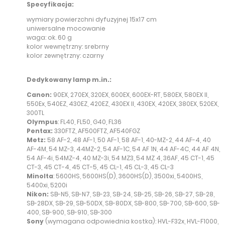
Specyfikacja:
wymiary powierzchni dyfuzyjnej 15x17 cm
uniwersalne mocowanie
waga: ok. 60 g
kolor wewnętrzny: srebrny
kolor zewnętrzny: czarny
Dedykowany lamp m.in.:
Canon:
90EX, 270EX, 320EX, 600EX, 600EX-RT, 580EX, 580EX II,
550Ex, 540EZ, 430EZ, 420EZ, 430EX II, 430EX, 420EX, 380EX, 520EX,
300TL
Olympus
: FL40, FL50, G40, FL36
Pentax:
330FTZ, AF500FTZ, AF540FGZ
Metz:
58 AF-2, 48 AF-1, 50 AF-1, 58 AF-1, 40-MZ-2, 44 AF-4, 40
AF-4M, 54 MZ-3, 44MZ-2, 54 AF-1C, 54 AF 1N, 44 AF-4C, 44 AF 4N,
54 AF-4i, 54MZ-4, 40 MZ-3i, 54 MZ3, 54 MZ 4, 36AF, 45 CT-1, 45
CT-3, 45 CT-4, 45 CT-5, 45 CL-1, 45 CL-3, 45 CL-3
Minolta
: 5600HS, 5600HS(D), 3600HS(D), 3500xi, 5400HS,
5400xi, 5200i
Nikon:
SB-N5, SB-N7, SB-23, SB-24, SB-25, SB-26, SB-27, SB-28,
SB-28DX, SB-29, SB-50DX, SB-80DX, SB-800, SB-700, SB-600, SB-
400, SB-900, SB-910, SB-300
Sony
(wymagana odpowiednia kostka): HVL-F32x, HVL-F1000,