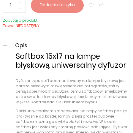
Dodaj do koszyka
Zapytaj o produkt
Towar NIEDOSTĘPNY
Opis
Softbox 15x17 na lampę
błyskową uniwersalny dyfuzor
Dyfuzor typu softbox montowany na lampę błyskową jest
bardzo ciekawym rozwiązaniem dla fotografów, którzy
cenią sobie mobilność. Dzięki temu softboxowi zmiękczymy
ostre światło z lampy błyskowej i będziemy mieli możliwość
większej kontroli nad siłą i kierunkiem błysku.
Dzięki uniwersalnemu mocowaniu na rzepy softbox pasuje
praktycznie do każdej lampy, Dzięki prostej budowie
softboxa można go szybko złożyć i rozłożyć. W środku
softbox jest wyłożony srebrną powłoką odbijającą. Dyfuzor
jest niewielkich rozmiarów, więc zmieści się do większości