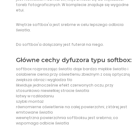
toreb fotograficznych. W komplecie znajduje się wygodne
etui.
Wnętrze softbox'a jest srebrne w celu lepszego odbicia
światła.
Do softbox'a dołączany jest futerał na niego.
Główne cechy dyfuzora typu softbox:
softbox rozpraszając światło daje bardzo miękkie światło i
osłabienie cienia przy oświetleniu zbieżnym z osią optyczną
zwiększa obraz i wygładza tło
likwiduje jednocześnie efekt czerwonych oczu, przy
stosunkowo niewielkiej stracie światła
łatwy w rozkładaniu
szybki montaż
równomierne oświetlenie na całej powierzchni, z której jest
emitowane światło
wewnętrzna powierzchnia softboksu jest srebrna, co
wspomaga odbicie światła