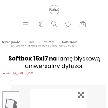
Strona główna
Foto
Dyfuzory
Materiałowe
Softbox 15x17 na lamę błyskową uniwersalny dyfuzor
Softbox 15x17 na
lamę błyskową
uniwersalny dyfuzor
Indeks
dyf_softbox_15x17