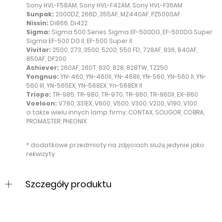
Sony HVL-F58AM, Sony HVL-F42AM, Sony HVL-F36AM
Sunpak:
2000DZ, 266D, 355AF, MZ440AF, PZ5000AF
Nissin:
Di866, Di422
Sigma:
Sigma 500 Series Sigma EF-500DG, EF-500DG Super
Sigma EF-500 DG II, EF-500 Super II
Vivitar:
2500, 273, 3500, 5200, 550 FD, 728AF, 836, 840AF,
850AF, DF200
Achiever:
260AF, 260T, 630, 828, 828TW, TZ250
Yongnuo:
YN-460, YN-460II, YN-468II, YN-560, YN-560 II, YN-
560 III, YN-565EX, YN-568EX, Yn-568EX II
Triopo:
TR-985, TR-980, TR-970, TR-960, TR-960II, EX-860
Voeloon:
V760, 331EX, V600, V500, V300, V200, V190, V100
a także wielu innych lamp firmy: CONTAX, SOLIGOR, COBRA,
PROMASTER, PHEONIX
* dodatkowe przedmioty na zdjęciach służą jedynie jako
rekwizyty
Szczegóły produktu