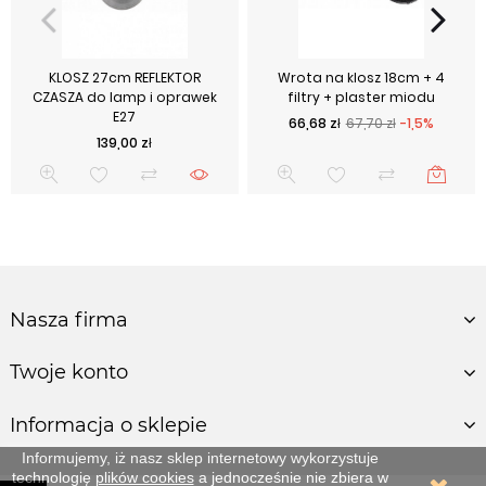
KLOSZ 27cm REFLEKTOR
Wrota na klosz 18cm + 4
CZASZA do lamp i oprawek
filtry + plaster miodu
E27
Cena podstawowa
Cena
66,68 zł
67,70 zł
-1,5%
Cena
139,00 zł
Nasza firma
Twoje konto
Informacja o sklepie
Informujemy, iż nasz sklep internetowy wykorzystuje
technologię
plików cookies
a jednocześnie nie zbiera w