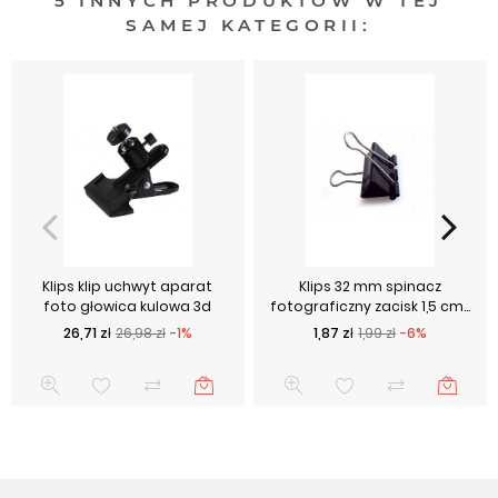
5 INNYCH PRODUKTÓW W TEJ
SAMEJ KATEGORII:
Klips klip uchwyt aparat
Klips 32 mm spinacz
foto głowica kulowa 3d
fotograficzny zacisk 1,5 cm...
Cena podstawowa
Cena
Cena podstawowa
Cena
26,71 zł
26,98 zł
-1%
1,87 zł
1,99 zł
-6%