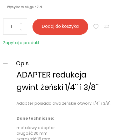
Wysyłka w ciągu : 7 d.
Dodaj do koszyka
Zapytaj o produkt
Opis
ADAPTER redukcja
gwint żeński 1/4'' i 3/8''
Adapter posiada dwa żeńskie otwory: 1/4'' i 3/8".
Dane techniczne:
metalowy adapter
długość: 30 mm
szerokość: 15 mm