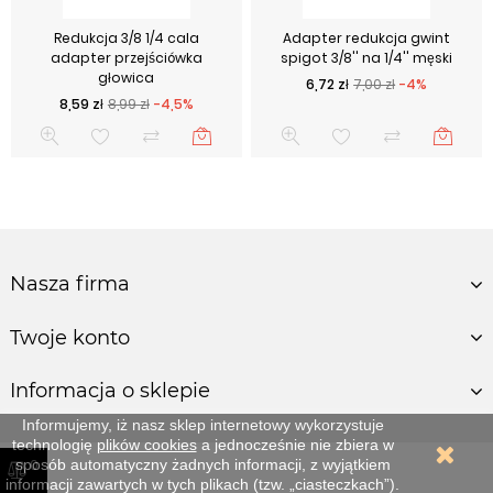
Redukcja 3/8 1/4 cala
Adapter redukcja gwint
adapter przejściówka
spigot 3/8'' na 1/4'' męski
głowica
Cena podstawowa
Cena
6,72 zł
7,00 zł
-4%
Cena podstawowa
Cena
8,59 zł
8,99 zł
-4,5%
Nasza firma
Twoje konto
Informacja o sklepie
Informujemy, iż nasz sklep internetowy wykorzystuje
technologię
plików cookies
a jednocześnie nie zbiera w
0
sposób automatyczny żadnych informacji, z wyjątkiem
informacji zawartych w tych plikach (tzw. „ciasteczkach”).