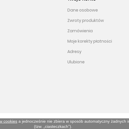
Dane osobowe
Zwroty produktów
Zamówienia
Moje korekty płatności
Adresy
Ulubione
ów cookies
a jednocześnie nie zbiera w sposób automatyczny żadnych inf
(tzw. „ciasteczkach”).