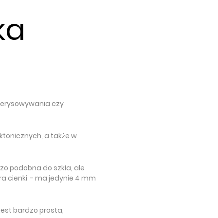
ka
rzerysowywania czy
ktonicznych, a także w
o podobna do szkła, ale
ra cienki - ma jedynie 4 mm
jest bardzo prosta,