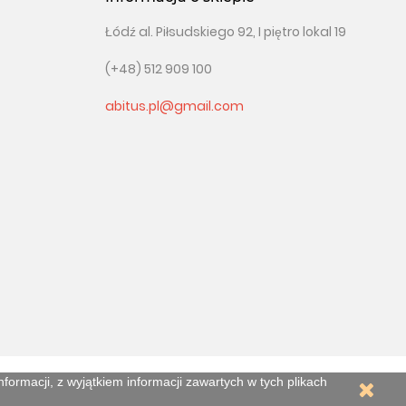
Łódź al. Piłsudskiego 92, I piętro lokal 19
(+48) 512 909 100
abitus.pl@gmail.com
ormacji, z wyjątkiem informacji zawartych w tych plikach