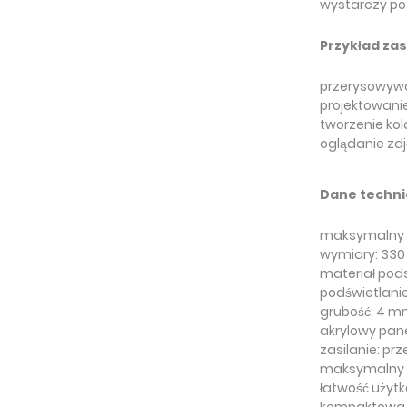
wystarczy pod
Przykład za
przerysowywa
projektowani
tworzenie kola
oglądanie zd
Dane techn
maksymalny r
wymiary: 330
materiał pods
podświetlanie
grubość: 4 
akrylowy pane
zasilanie: prz
maksymalny 
łatwość użyt