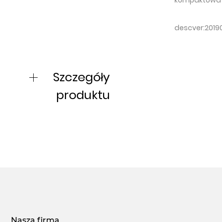
kompaktowa
descver:201
Szczegóły
produktu
Nasza firma