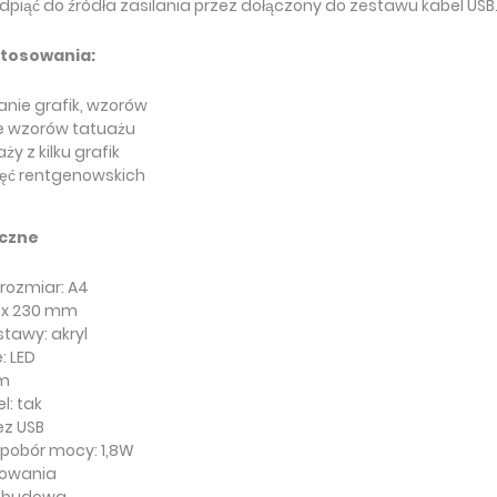
piąć do źródła zasilania przez dołączony do zestawu kabel USB
stosowania:
nie grafik, wzorów
e wzorów tatuażu
ży z kilku grafik
jęć rentgenowskich
iczne
ozmiar: A4
 x 230 mm
tawy: akryl
: LED
mm
l: tak
ez USB
pobór mocy: 1,8W
kowania