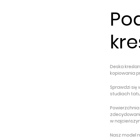
Po
kre
Deska kreślar
kopiowania p
Sprawdzi się
studiach tat
Powierzchnia
zdecydowanie
w najcieńszy
Nasz model ni