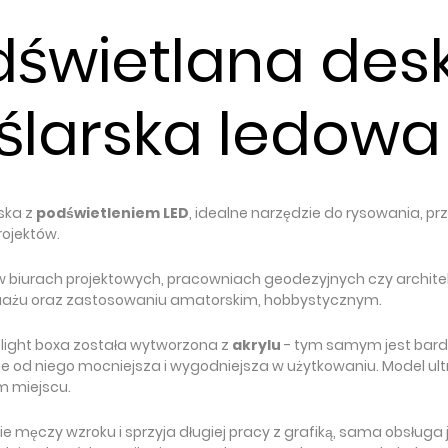
dświetlana des
ślarska ledowa
ska z
podświetleniem LED
, idealne narzędzie do rysowania, p
rojektów.
 w biurach projektowych, pracowniach geodezyjnych czy archite
uażu oraz zastosowaniu amatorskim, hobbystycznym.
 light boxa została wytworzona z
akrylu
- tym samym jest bardz
 od niego mocniejsza i wygodniejsza w użytkowaniu. Model ult
m miejscu.
e męczy wzroku i sprzyja długiej pracy z grafiką, sama obsługa 