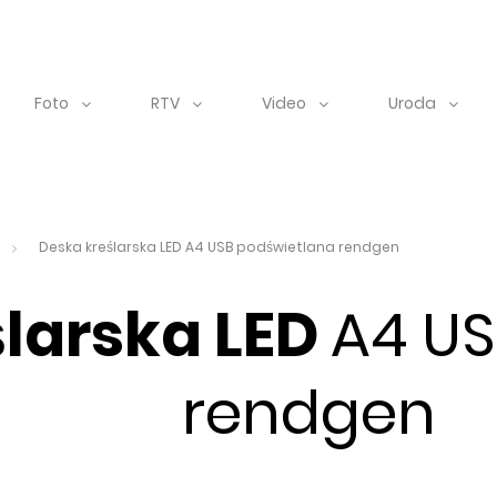
Foto
RTV
Video
Uroda
Deska kreślarska LED A4 USB podświetlana rendgen
larska LED
A4 US
rendgen