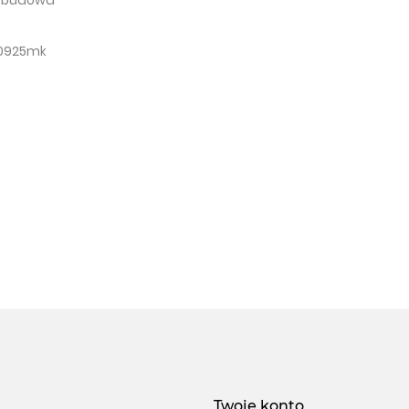
 budowa
90925mk
Twoje konto