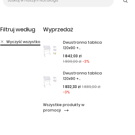
Filtruj według
Wyprzedaż
Wyczyść wszystko
Dwustronna tablica
120x90 +...
Cena podstawowa
Cena
1 842,03 zł
1 899,00 zł
-3%
Dwustronna tablica
120x90 +...
Cena podstawowa
Cena
1 832,33 zł
1 889,00 zł
-3%
Wszystkie produkty w
promocji