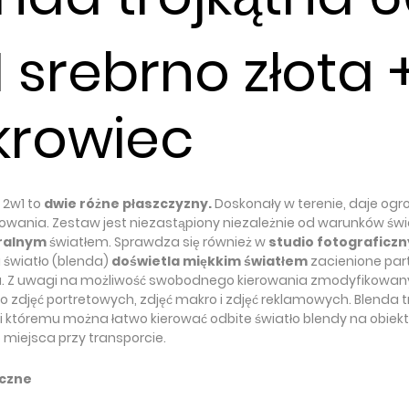
 srebrno złota 
krowiec
 2w1 to
dwie różne płaszczyzny.
Doskonały w terenie, daje og
wania. Zestaw jest niezastąpiony niezależnie od warunków świ
ralnym
światłem. Sprawdza się również w
studio fotograficz
 światło (blenda)
doświetla miękkim światłem
zacienione par
ła. Z uwagi na możliwość swobodnego kierowania zmodyfikowan
do zdjęć portretowych, zdjęć makro i zdjęć reklamowych. Blenda 
i któremu można łatwo kierować odbite światło blendy na obiekt.
miejsca przy transporcie.
iczne