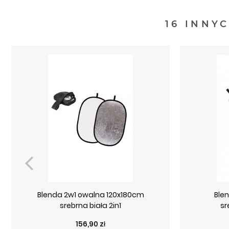
16 INNY
Blenda 2w1 owalna 120x180cm
Ble
srebrna biała 2in1
sr
Cena
156,90 zł