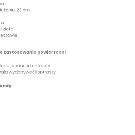
 cm
łożeniu: 23 cm
ąta
o złota
zestawie
 zastosowanie powierzchni
a kadr, podnosi kontrasty
wala wydobywać kontrasty
lendy