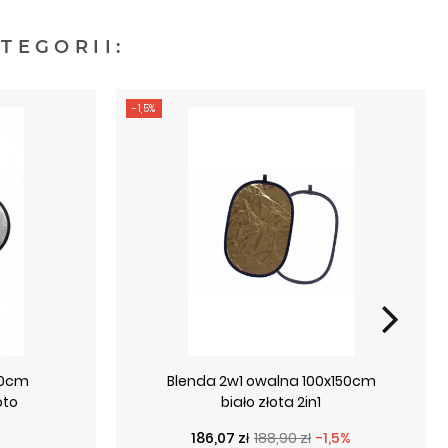
TEGORII:
-1,5%
80cm
Blenda 2w1 owalna 100x150cm
oto
biało złota 2in1
Cena podstawowa
Cena
186,07 zł
188,90 zł
-1,5%