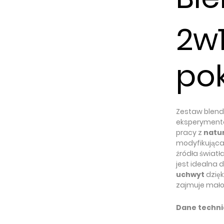
2w1
po
Zestaw blend
eksperymento
pracy z
natu
modyfikująca
źródła świat
jest idealna 
uchwyt
dzięk
zajmuje mało 
Dane techn