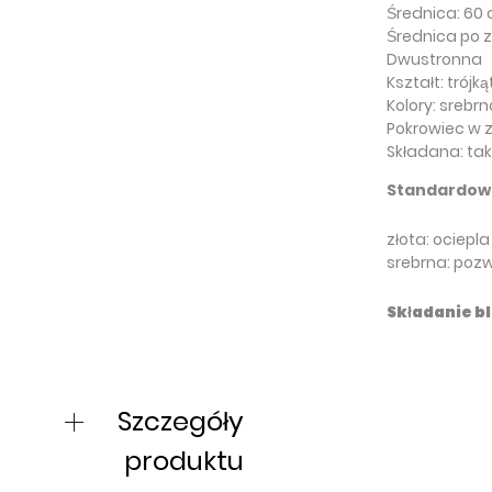
Średnica: 60
Średnica po z
Dwustronna
Kształt: trójk
Kolory: srebrn
Pokrowiec w 
Składana: tak
Standardowe
złota: ociepl
srebrna: poz
Składanie b
Szczegóły
produktu