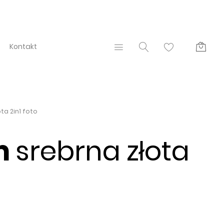
Kontakt
ta 2in1 foto
cm
srebrna złota