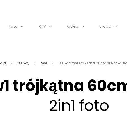
Foto
RTV
Video
Uroda
dia
Blendy
2w1
Blenda 2w1 trójkątna 60cm srebrna zło
w1 trójkątna 60
2in1 foto