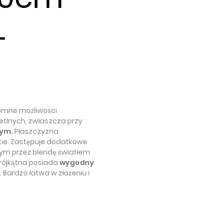
+
romne możliwości
etlnych, zwłaszcza przy
nym.
Płaszczyzna
tie. Zastępuje dodatkowe
ym przez blendę światłem
trójkątna posiada
wygodny
 Bardzo łatwa w złożeniu i