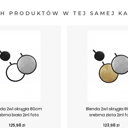
CH PRODUKTÓW W TEJ SAMEJ KA
nda 2w1 okrągła 80cm
Blenda 2w1 okrągła 
ebrna biała 2in1 foto
srebrna złota 2in1 f
Cena
Cena
125,98 zł
123,98 zł