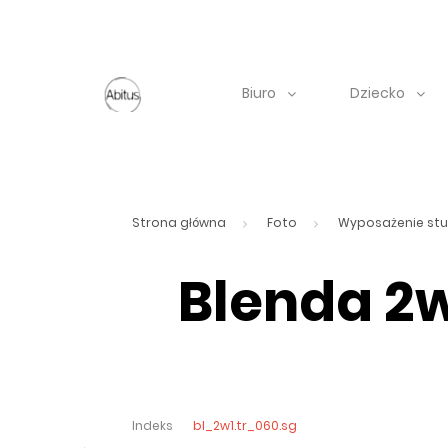
Biuro
Dziecko
Strona główna
Foto
Wyposażenie stu
Blenda 2
Indeks
bl_2w1.tr_060.sg