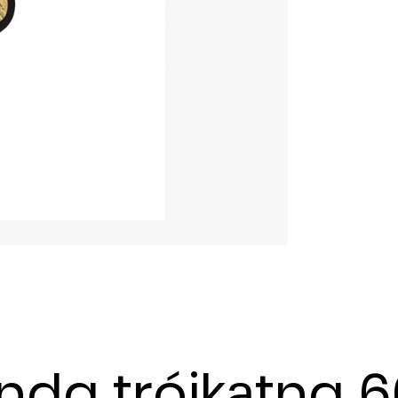
nda trójkątna 