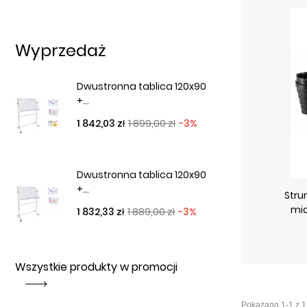
Wyprzedaż
Dwustronna tablica 120x90
+...
Cena podstawowa
Cena
1 842,03 zł
1 899,00 zł
-3%
Dwustronna tablica 120x90
+...
Stru
mio
Cena podstawowa
Cena
1 832,33 zł
1 889,00 zł
-3%
Wszystkie produkty w promocji