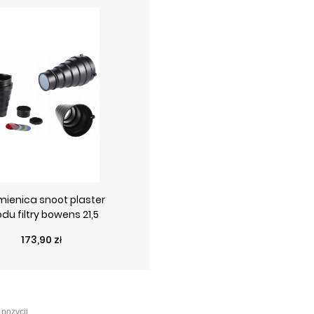
mienica snoot plaster
du filtry bowens 21,5
Cena
173,90 zł