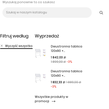
Wyszukaj ponownie to co szukasz
Filtruj według
Wyprzedaż
Wyczyść wszystko
Dwustronna tablica
120x90 +...
Cena podstawowa
Cena
1 842,03 zł
1 899,00 zł
-3%
Dwustronna tablica
120x90 +...
Cena podstawowa
Cena
1 832,33 zł
1 889,00 zł
-3%
Wszystkie produkty w
promocji