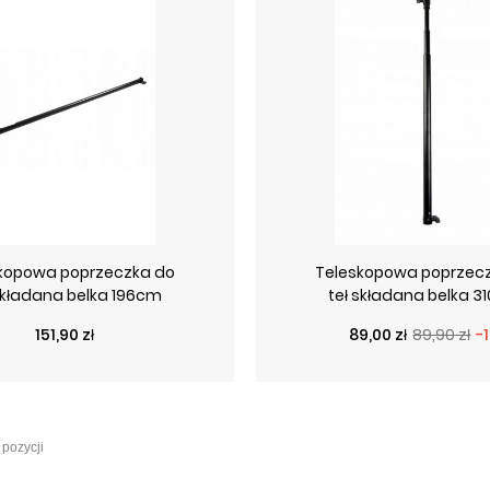
kopowa poprzeczka do
Teleskopowa poprzec
składana belka 196cm
teł składana belka 
Cena
Cena podstawo
Cena
151,90 zł
89,00 zł
89,90 zł
-