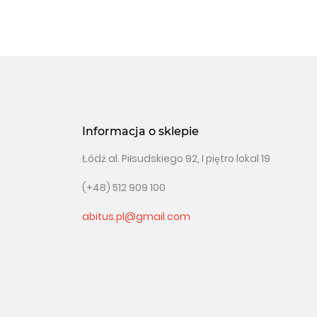
Informacja o sklepie
Łódź al. Piłsudskiego 92, I piętro lokal 19
(+48) 512 909 100
abitus.pl@gmail.com