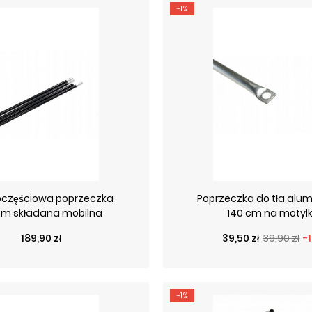
-1%
oczęściowa poprzeczka
Poprzeczka do tła alu
-3m składana mobilna
140 cm na motylk
Cena
Cena podstawo
Cena
189,90 zł
39,50 zł
39,90 zł
-
-1%