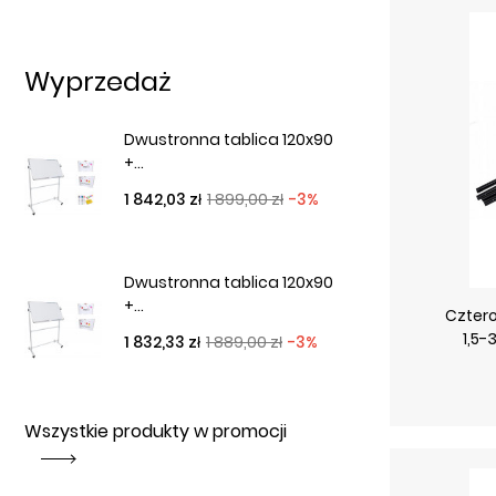
Wyprzedaż
Dwustronna tablica 120x90
+...
Cena podstawowa
Cena
1 842,03 zł
1 899,00 zł
-3%
Dwustronna tablica 120x90
+...
Czter
1,5
Cena podstawowa
Cena
1 832,33 zł
1 889,00 zł
-3%
Wszystkie produkty w promocji