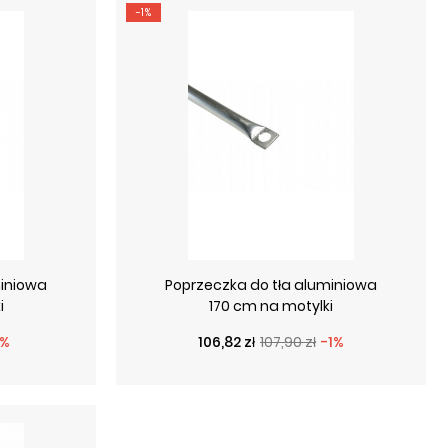
-1%
miniowa
Poprzeczka do tła aluminiowa
i
170 cm na motylki
wa
Cena podstawowa
Cena
1%
106,82 zł
107,90 zł
-1%