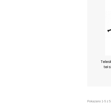
Teles
teł 