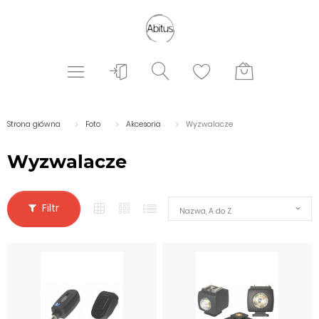
Strona główna
Foto
Akcesoria
Wyzwalacze
Wyzwalacze
Filtr
Nazwa, A do Z