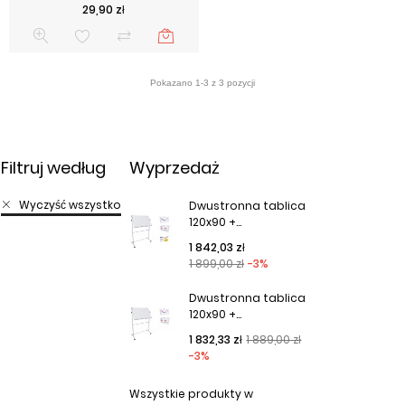
Cena
29,90 zł
Filtruj według
Wyprzedaż
Wyczyść wszystko
Dwustronna tablica
120x90 +...
Cena podstawowa
Cena
1 842,03 zł
1 899,00 zł
-3%
Dwustronna tablica
120x90 +...
Cena podstawowa
Cena
1 832,33 zł
1 889,00 zł
-3%
Wszystkie produkty w