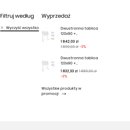
Filtruj według
Wyprzedaż
Wyczyść wszystko
Dwustronna tablica
120x90 +...
Cena podstawowa
Cena
1 842,03 zł
1 899,00 zł
-3%
Dwustronna tablica
120x90 +...
Cena podstawowa
Cena
1 832,33 zł
1 889,00 zł
-3%
Wszystkie produkty w
promocji