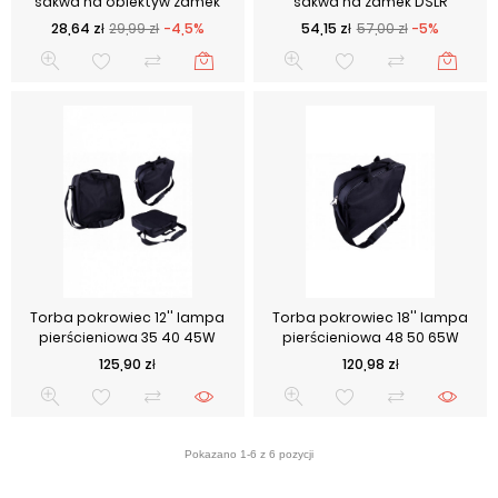
sakwa na obiektyw zamek
sakwa na zamek DSLR
Cena podstawowa
Cena
Cena podstawowa
Cena
28,64 zł
29,99 zł
-4,5%
54,15 zł
57,00 zł
-5%
Torba pokrowiec 12'' lampa
Torba pokrowiec 18'' lampa
pierścieniowa 35 40 45W
pierścieniowa 48 50 65W
Cena
Cena
125,90 zł
120,98 zł