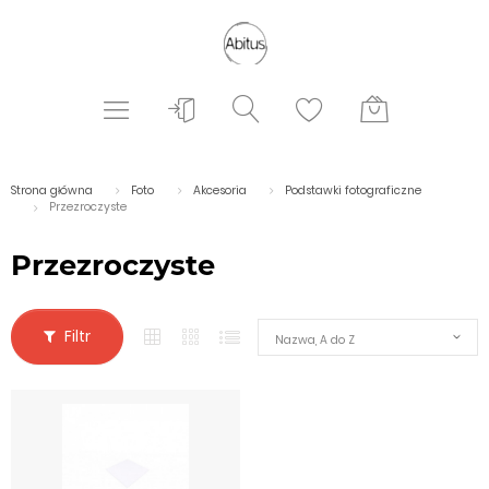
Strona główna
Foto
Akcesoria
Podstawki fotograficzne
Przezroczyste
Przezroczyste
Filtr
Nazwa, A do Z