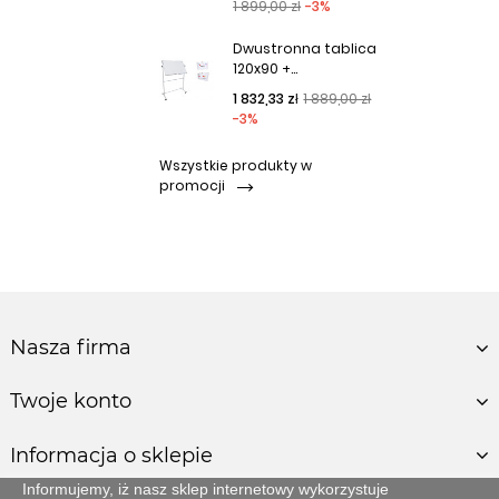
1 899,00 zł
-3%
Dwustronna tablica
120x90 +...
Cena podstawowa
Cena
1 832,33 zł
1 889,00 zł
-3%
Wszystkie produkty w
promocji
Nasza firma
Twoje konto
Informacja o sklepie
Informujemy, iż nasz sklep internetowy wykorzystuje