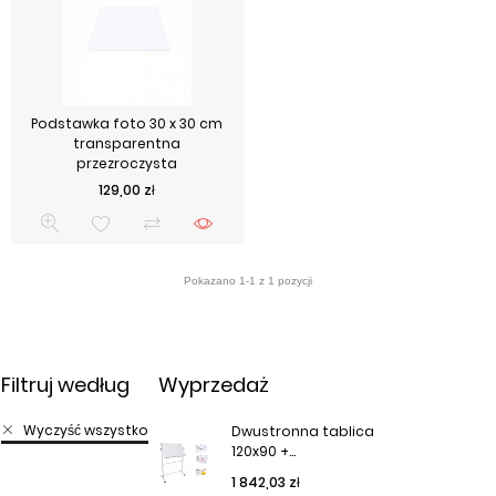
Podstawka foto 30 x 30 cm
transparentna
przezroczysta
Cena
129,00 zł
Filtruj według
Wyprzedaż
Wyczyść wszystko
Dwustronna tablica
120x90 +...
Cena podstawowa
Cena
1 842,03 zł